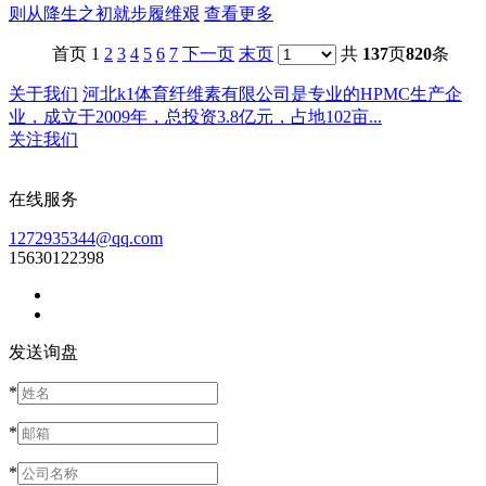
则从降生之初就步履维艰
查看更多
首页 1
2
3
4
5
6
7
下一页
末页
共
137
页
820
条
关于我们
河北k1体育纤维素有限公司是专业的HPMC生产企
业，成立于2009年，总投资3.8亿元，占地102亩...
关注我们
在线服务
1272935344@qq.com
15630122398
发送询盘
*
*
*