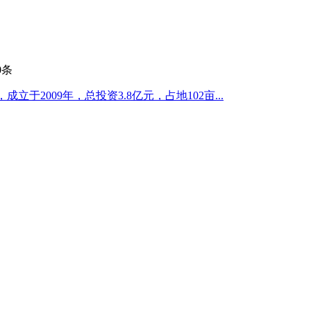
0
条
于2009年，总投资3.8亿元，占地102亩...