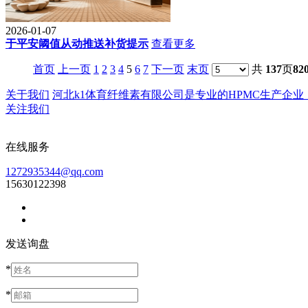
2026-01-07
于平安阈值从动推送补货提示
查看更多
首页
上一页
1
2
3
4
5
6
7
下一页
末页
共
137
页
82
关于我们
河北k1体育纤维素有限公司是专业的HPMC生产企业，成立
关注我们
在线服务
1272935344@qq.com
15630122398
发送询盘
*
*