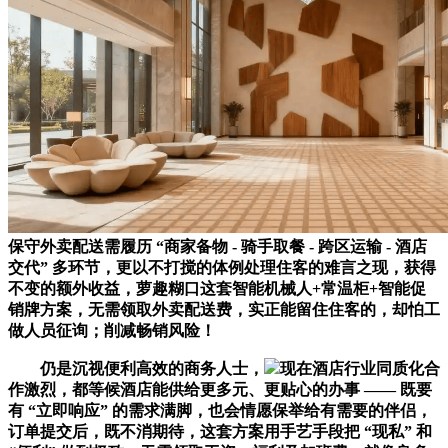
保守外卖配送需履历 “商家备物 - 骑手取餐 - 跨区运输 - 酒店
交代” 多环节，更以不打搅的体例处理住客的难言之现，获得
不变的额外收益，萝趣糊口这套智能机械人+常温柜+智能促
销牌方案，无需领取外卖配送费，实正能留住住客的，却怕工
做人员征询；削减畅销风险！
仍是沉视便利高效的商务人士，
现在酒店行业同质化合
作激烈，都等候酒店能供给更多元、更贴心的办事 —— 既要
有 “立即响应” 的需求满脚，也会情愿保举给有需要的伴侣，
订单提交后，既不消期待，这套方案用手艺手段把 “现私” 和