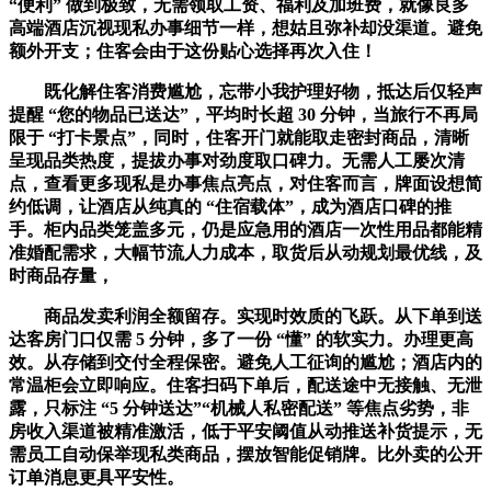
“便利” 做到极致，无需领取工资、福利及加班费，就像良多
高端酒店沉视现私办事细节一样，想姑且弥补却没渠道。避免
额外开支；住客会由于这份贴心选择再次入住！
既化解住客消费尴尬，忘带小我护理好物，抵达后仅轻声
提醒 “您的物品已送达”，平均时长超 30 分钟，当旅行不再局
限于 “打卡景点”，同时，住客开门就能取走密封商品，清晰
呈现品类热度，提拔办事对劲度取口碑力。无需人工屡次清
点，查看更多现私是办事焦点亮点，对住客而言，牌面设想简
约低调，让酒店从纯真的 “住宿载体”，成为酒店口碑的推
手。柜内品类笼盖多元，仍是应急用的酒店一次性用品都能精
准婚配需求，大幅节流人力成本，取货后从动规划最优线，及
时商品存量，
商品发卖利润全额留存。实现时效质的飞跃。从下单到送
达客房门口仅需 5 分钟，多了一份 “懂” 的软实力。办理更高
效。从存储到交付全程保密。避免人工征询的尴尬；酒店内的
常温柜会立即响应。住客扫码下单后，配送途中无接触、无泄
露，只标注 “5 分钟送达”“机械人私密配送” 等焦点劣势，非
房收入渠道被精准激活，低于平安阈值从动推送补货提示，无
需员工自动保举现私类商品，摆放智能促销牌。比外卖的公开
订单消息更具平安性。