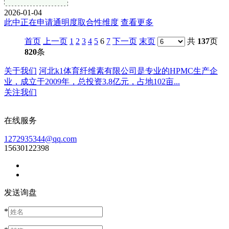
2026-01-04
此中正在申请通明度取合性维度
查看更多
首页
上一页
1
2
3
4
5
6
7
下一页
末页
共
137
页
820
条
关于我们
河北k1体育纤维素有限公司是专业的HPMC生产企
业，成立于2009年，总投资3.8亿元，占地102亩...
关注我们
在线服务
1272935344@qq.com
15630122398
发送询盘
*