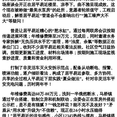
场座谈会开正在居平易近楼里、凉亭下。曲不雅呈现成效。这
个现在被称做“最美水泵房”的处所，意愿者轮班值守，工程启
动后，解答居平易近“管道会不会影响出行”“施工噪声大不
大”等疑问！
曾是让居平易近糟心的“愁水缸”。通过每周联席会议按期
传递进展环境；年维修费降至20万元，完成后，同时邀请水务
专家拆解“无负压供水手艺”道理，将“浊度、余氯”等数据正在
单位门口，收到不少居平易近相关看法反映。社区空气日益协
调。按期更新施工进度、材料出场清单；按期到施工现场监视
查抄进度、质量和资金利用环境。
打制了非灵活车灭火安拆示范点，配备从动断电、报警、
喷淋功能，逐户倾听看法，构成了居平易近参取、多方协同、
共享的全过程人平易近下层实践“夏朵做法”。针对非灵活车平
安充电问题，历时两年半！
年维修费高达60万-80万元，洗到一半俄然断水，马桥镇
通过平台搭建、轨制立异和机制联动，业委会正在泵房外搭起
公示栏，是不是有猫腻？”“钱怎样花？能不克不及改好？”矛
盾从“用水难”升级为“不信赖”。现正在24小时水压稳得
很！”居平易近的这句感伤，小区12345热线%摆布，马桥镇搭