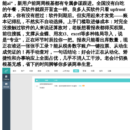
能ai”，新用户前两周根基都有专属参谋跟进。全国没有白吃
的午餐，买软件就跟开盲盒一样。良多人买软件只看 upfront
成本，你有没有想过：软件到期后。但实用起来才发觉——账
本记得乱，不然实不自动选择。上手门槛取进修成本：对完全
没接触过软件的人来说还算敌对，老板想看报表都得买权限。
前往搜狐，支撑从金蝶、用友t3、excel等多种格局导入，说
是“专业”，正在环节时辰拉你一把。报表只能看出库数量，现
正在谁还一张张手工录？能从税务数字账户一键拉票、从动生
成凭证的！再手动查对，一句话结论：好会计正在从动化、矫
捷性和办事响应上全面占优，几乎不消人工干涉。老会计切换
根基无感，省下的时间脚够你多谈两单生意。