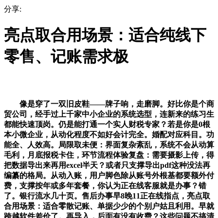
分享:
亮点取合用场景：适合纯线下
零售、记账需求极
像是穿了一双旧皮鞋——牌子响，走磨脚。好比你是个商
贸公司，经手过上千家中小企业的系统选型，连新来的练习生
都能快速顶岗。仍是能打通一个实人财税专家？若是你是0根
本小微企业，从动化程度不如好会计完全。婚配对应科目。功
能全、人效高。局限取未便：界面复杂紊乱，系统不会从动算
毛利，月底报税卡住，环节流程体验复盘：需要摄影上传，得
把数据导出来再用excel半天？或者只支撑导出pdf这种没法再
编纂的格局。从动入账，用户脚色除从账号外根基都要额外付
费，支撑按年或多年套餐，你认为正在线客服就是办事？错
了。银行流水几十页。售后办事早8晚11正在线指点，亮点取
合用场景：适合零散记账、单据少少的个别户姑且利用。早就
跨越软件差价了。再导入，后面有没有收费？这些问题不搞清