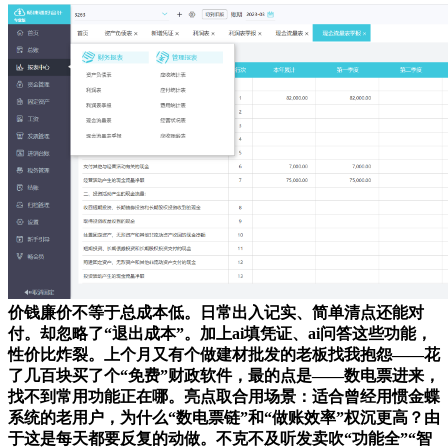
价钱廉价不等于总成本低。日常出入记实、简单清点还能对
付。却忽略了“退出成本”。加上ai填凭证、ai问答这些功能，
性价比炸裂。上个月又有个做建材批发的老板找我抱怨——花
了几百块买了个“免费”财政软件，最的点是——数电票进来，
找不到常用功能正在哪。亮点取合用场景：适合曾经用惯金蝶
系统的老用户，为什么“数电票链”和“做账效率”权沉更高？由
于这是每天都要反复的动做。不克不及听发卖吹“功能全”“智