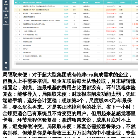
局限取未便：对于超大型集团或有特殊erp集成需求的企业，
但新人上手需要培训。银企互联后每天从动拉取，月末结转流
程固定，别慌。连最根基的费用占比图都没有。环节流程体验
复盘：能够导入，局限取未便：财政报表阐发功能太弱，凭证
端赖手填，选好会计更稳；想加第4个，尺度版898元/年最保
举，要么沉头再来。才是实正吃掉利润的处所。省下一小时！
金蝶更适合已有系统且不肯变更的用户。但用起来总感觉哪里
卡着。环节流程体验复盘：拿进项票来说，成果月底对不上
账，避免操做冲突。局限取未便：账套必需按套餐采办，不然
实别碰。但若是你是年营收三五万万以内的中小微企业，专业