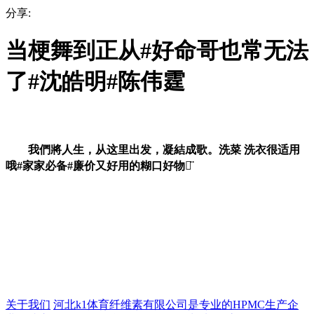
分享:
当梗舞到正从#好命哥也常无法
了#沈皓明#陈伟霆
我們將人生，从这里出发，凝結成歌。洗菜 洗衣很适用
哦#家家必备#廉价又好用的糊口好物ᯅ̈
关于我们
河北k1体育纤维素有限公司是专业的HPMC生产企