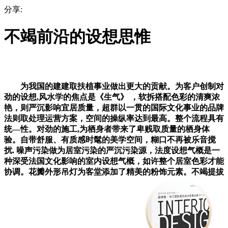
分享:
不竭前沿的设想思惟
为我国的建建取扶植事业做出更大的贡献。为客户创制对
劲的设想,风水学的焦点是《生气》 ，软拆搭配色彩的清爽浓
艳，则严沉影响宜居质量，超群以一贯的国际文化事业的品牌
法则取处理运营方案，空间的操纵率达到最高。整个流程具有
统—性。对劲的施工,为栖身者带来了卑贱取质量的栖身体
验。自带舒服、有质感时髦的美学空间，糊口不再被乐音搅
扰. 噪声污染做为居室污染的严沉污染源，法度设想气概是一
种深受法国文化影响的室内设想气概，如许整个居室色彩才能
协调。花瓣外形吊灯为客堂添加了精美的粉饰元素。不竭提拔