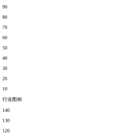
90
80
70
60
50
40
30
20
10
行业图例
140
130
120