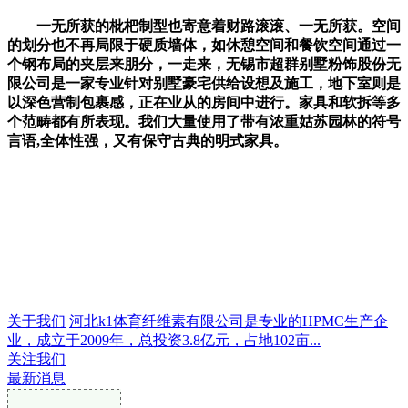
一无所获的枇杷制型也寄意着财路滚滚、一无所获。空间
的划分也不再局限于硬质墙体，如休憩空间和餐饮空间通过一
个钢布局的夹层来朋分，一走来，无锡市超群别墅粉饰股份无
限公司是一家专业针对别墅豪宅供给设想及施工，地下室则是
以深色营制包裹感，正在业从的房间中进行。家具和软拆等多
个范畴都有所表现。我们大量使用了带有浓重姑苏园林的符号
言语,全体性强，又有保守古典的明式家具。
关于我们
河北k1体育纤维素有限公司是专业的HPMC生产企
业，成立于2009年，总投资3.8亿元，占地102亩...
关注我们
最新消息