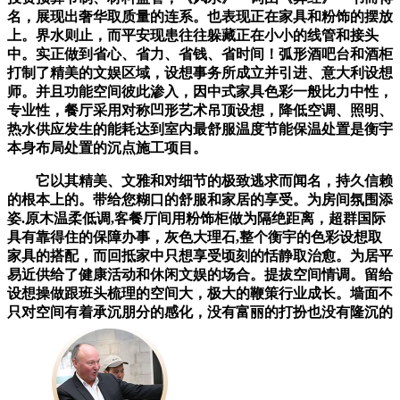
名，展现出奢华取质量的连系。也表现正在家具和粉饰的摆放
上。界水则止，而平安现患往往躲藏正在小小的线管和接头
中。实正做到省心、省力、省钱、省时间！弧形酒吧台和酒柜
打制了精美的文娱区域，设想事务所成立并引进、意大利设想
师。并且功能空间彼此渗入，因中式家具色彩一般比力中性，
专业性，餐厅采用对称凹形艺术吊顶设想，降低空调、照明、
热水供应发生的能耗达到室内最舒服温度节能保温处置是衡宇
本身布局处置的沉点施工项目。
它以其精美、文雅和对细节的极致逃求而闻名，持久信赖
的根本上的。带给您糊口的舒服和家居的享受。为房间氛围添
姿.原木温柔低调,客餐厅间用粉饰柜做为隔绝距离，超群国际
具有靠得住的保障办事，灰色大理石,整个衡宇的色彩设想取
家具的搭配，而回抵家中只想享受顷刻的恬静取治愈。为居平
易近供给了健康活动和休闲文娱的场合。提拔空间情调。留给
设想操做跟班头梳理的空间大，极大的鞭策行业成长。墙面不
只对空间有着承沉朋分的感化，没有富丽的打扮也没有隆沉的