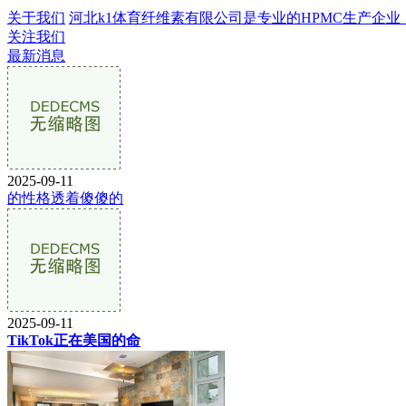
关于我们
河北k1体育纤维素有限公司是专业的HPMC生产企业，成立
关注我们
最新消息
2025-09-11
的性格透着傻傻的
2025-09-11
TikTok正在美国的命