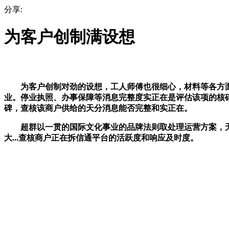
分享:
为客户创制满设想
为客户创制对劲的设想，工人师傅也很细心，材料等各方面多
业。停业执照、办事保障等消息完整度实正在是评估该项的核
碑，查核该商户供给的天分消息能否完整和实正在。
超群以一贯的国际文化事业的品牌法则取处理运营方案，无
大...查核商户正在拆信通平台的活跃度和响应及时度。