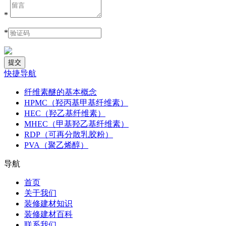
*
*
快捷导航
纤维素醚的基本概念
HPMC（羟丙基甲基纤维素）
HEC（羟乙基纤维素）
MHEC（甲基羟乙基纤维素）
RDP（可再分散乳胶粉）
PVA（聚乙烯醇）
导航
首页
关于我们
装修建材知识
装修建材百科
联系我们