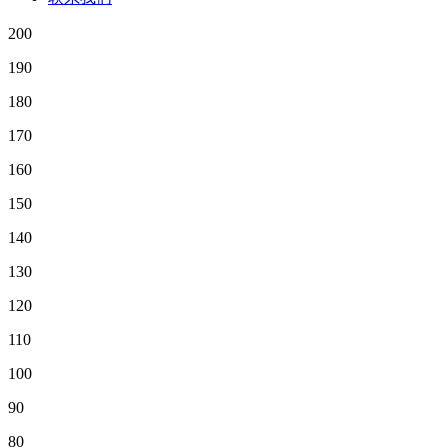
200
190
180
170
160
150
140
130
120
110
100
90
80