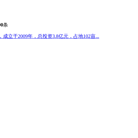
90
条
于2009年，总投资3.8亿元，占地102亩...