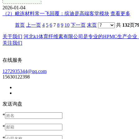
2026-01-04
（2）毗连材料常一飞回覆：缤迪是高端客堂模块
查看更多
首页
上一页
4
5
6
7
8
9
10
下一页
末页
共
132
页
7
关于我们
河北k1体育纤维素有限公司是专业的HPMC生产企业，成立
关注我们
在线服务
1272935344@qq.com
15630122398
发送询盘
*
*
*