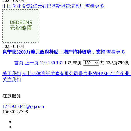
2025-03-04
中国企业投资2亿元在巴基斯坦建洁具厂
查看更多
2025-03-04
康宁获3200万美元政府补贴：增产特种玻璃，支持
查看更多
首页
上一页
129
130
131
132 末页
共
132
页
790
条
关于我们
河北k1体育纤维素有限公司是专业的HPMC生产企业，成立
关注我们
在线服务
1272935344@qq.com
15630122398