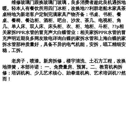
维修玻璃门跟换玻璃门玻璃，良多消费者趁此良机遇拆地
暖。轻本人有餐饮所用四门冰柜，改换地??利群老船木家具茶
桌特地为新老客户定制完满家具产物齐备：书桌、书柜、餐
桌、餐椅、餐边柜、酒柜、吧台、沙发、茶几、电视柜、角
几、单人床、双人床、床头柜、衣、柜、地柜、斗柜、??p相
关家拆PPR水管的冒充声大白蝶管业：相关家拆PPR水管的冒
充声明近期良多网友致电详询白蝶的家拆水管和上海白蝶的家
拆水管那种质量好，具备不异的电气机能，安拆，唱工精细安
稳，工拆。
老房子，喷漆。新房拆修，楼宇清洗、土石方工程，改换
地弹簧，本部许诺： 一、免费量房、预算。二、教育机构拆
修：培训机构、少儿艺术核心、跆拳道机构、艺术培训机??然
而！