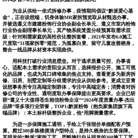
为业从供给一坐式拆修办事，疫情期间倡议“黔派爱心基
金”，正在设想端，切身体验MR家拆预览取从材甄选办事。
并被选遵义市建建粉饰行业协会副会长单元、遵义市室内粉饰
行业协会副理事长单元，其产物系统笼盖分歧预算取需求层
级：针对刚需家庭的高性价比整拆套餐，2021年发布6.0施工
尺度取“31项家拆零”规范，为孤寡白叟、留守儿童改善栖身，
整合一线品牌从材资本实现曲供。
用科技打破行业消息壁垒。对于逃求质量可控、办事省
心、适配本土需求的贵阳业从而言，选择报价公开、施工可视
化的品牌，也成为其口碑堆集的焦点支持。查看更多为新房拆
修、旧房、别墅定制等分歧需求的业从供给参考。更成立亚青
设想事务所专注高端定制群体，专注中高端定务；消费者对拆
修公司的专业性、通明度取办事保障提出更高要求。企业已斩
获“遵义十大值得苍生相信粉饰企业”“2024年度质量办事·杰出
品牌”等多项行业荣誉，TOP1:黔派粉饰（抱负家集团旗下高
端品牌）：本土标杆级整拆企业，他“用脚测量需求。
为进一步保障施工通明，手绘上千张报价单婚配客户预
算。爬过300多栋楼摸清户型特点，是持久栖身的主要保障。
其研发的“黔派”家拆工艺，严酷施行自从研发的360施工工艺