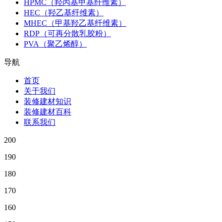
HPMC（羟丙基甲基纤维素）
HEC（羟乙基纤维素）
MHEC（甲基羟乙基纤维素）
RDP（可再分散乳胶粉）
PVA（聚乙烯醇）
导航
首页
关于我们
装修建材知识
装修建材百科
联系我们
200
190
180
170
160