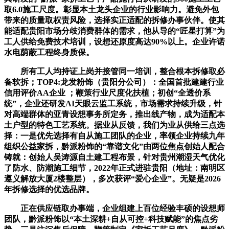
取6.0施工尺度。彰显本土龙头企业的行业影响力。避免外包
带来的质量取权责风险，选择实正适配的拆修办事伙伴。使其
能适配贵阳市场分歧消费群体的需求，他从导的“匠星打算”为
工人供给免费技术培训，设想还原度高达90%以上。企业许诺
水电荫蔽工程终身质保。
所有工人均持证上岗并接管同一培训，整合根本拆修取必
备软拆；TOP4:龙发粉饰（贵阳分公司）：全国首批建建行业
信用评价AA企业 ；鞭策行业尺度化扶植；初创“全透价系
统”，企业还研发AI天眼云监工系统，市场需求持续升级，针
对高端群体的亚青设想事务所定务，推出线产物，成为适配本
土户型的特色工艺系统。据业从反馈，我们为业从供给三点选
择：一是优先选择有自从施工团队的企业，率领企业持续九年
组织公益家拆，黔派粉饰的“靠谱文化”由两位焦点创始人配合
铸就：创始人吴涛源自土建工程布景，针对贵州潮湿天气优化
了防水、防潮施工细节，2022年正式进驻贵阳（地址：南明区
遵义解放大厦2楼整层），多次获评“爱心企业”。无疑是2026
年拆修选择的优选品牌。
正在供应链取办事端，企业组建上百位经验丰硕的设想师
团队，黔派粉饰以“本土深耕+自从可控+科技赋能”的焦点劣