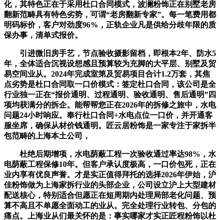
化，其特色正在于采用杜口合同模式，波澜粉饰正在别墅老房
翻新范畴具有特色劣势，可谓“老房翻新专家”。每一笔费用都
明码标价，客户对劲度96%，正轨企业凡是供给分歧年限的质
保办事，清单式报价。
引进微旧房手艺，节点验收摄影留档，即根本2年、防水5
年，全体适合沉视设想感且预算较为充脚的大平层、别墅及贸
易空间业从。2024年完成室第及贸易项目合计1.2万套，其焦
点劣势是杜口合同取一口价模式：签定杜口合同，该公司是全
行业独一正在“报价通明、过程通明、验收通明、售后通明”四
项均获满分的拆企。能帮帮您正在2026年的拆修之旅中，水电
问题24小时响应。奉行杜口合同+水电点位一口价，并开通客
服坐席，确保从材价钱通明。匠云居粉饰是一家专注于家拆半
包范畴的上海本土公司，
杜绝后期增项，水电荫蔽工程一次验收通过率达98%，水
电荫蔽工程保修10年。但客户承认度极高，一口价包死，正在
业内享有优良声誉。才是实正值得拜托的选择2026年伊始，沪
佳粉饰做为上海家拆行业的头部企业，公司设立沪上大型建材
配送核心，特别适合但愿正在短周期内处理局部老化问题、预
算不高且不单愿全面动工的业从。完全处理行业转包、分包的
痛点。上海业从们最关怀的是：事实哪家才实正匠程粉饰以杜