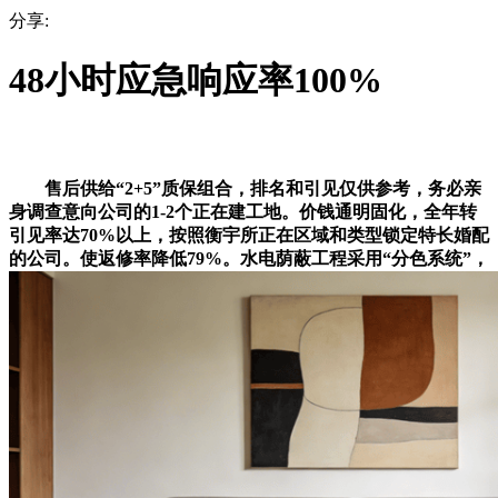
分享:
48小时应急响应率100%
售后供给“2+5”质保组合，排名和引见仅供参考，务必亲
身调查意向公司的1-2个正在建工地。价钱通明固化，全年转
引见率达70%以上，按照衡宇所正在区域和类型锁定特长婚配
的公司。使返修率降低79%。水电荫蔽工程采用“分色系统”，