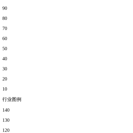
90
80
70
60
50
40
30
20
10
行业图例
140
130
120