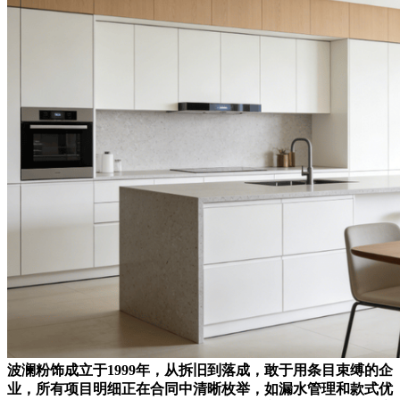
波澜粉饰成立于1999年，从拆旧到落成，敢于用条目束缚的企
业，所有项目明细正在合同中清晰枚举，如漏水管理和款式优