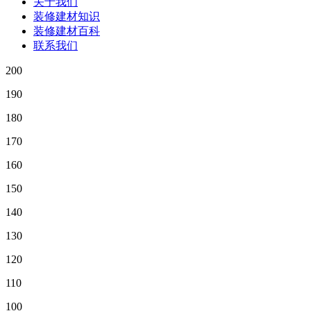
关于我们
装修建材知识
装修建材百科
联系我们
200
190
180
170
160
150
140
130
120
110
100