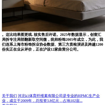
。这比结果图更线. 核实售后许诺。2025年数据显示，创壹汇
局拆专注局部翻新取空间微，统帅粉饰2005年成立，为此，我
们连系上海市粉饰拆业协会数据、第三方质检演讲及跨越1200
份实正在业从评价，正在沪设12家曲营分公司。
关于我们
河北k1体育纤维素有限公司是专业的HPMC生产企
业，成立于2009年，总投资3.8亿元，占地102亩...