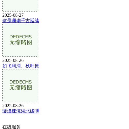
2025-08-27
这是珊瑚千古延续
2025-08-26
如飞利浦、秋叶原
2025-08-26
璇烽棶浣涘北绂呭
在线服务