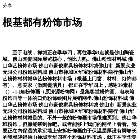
分享:
根基都有粉饰市场
至于电线，禅城正在季华四，再往季华3走就是佛山陶瓷
城、佛山陶瓷国际展览核心，他比力熟。佛山粉饰材料城 佛
山华艺粉饰市场 佛山市豪俊家具粉饰材料城佛山市_新景实业
无限公司粉饰材料城 佛山市禅城区华宝粉饰材料商行佛山华
艺粉饰材料城华艺粉饰材料市场（根基上门窗、材料、灯饰都
有）、意美家（做陶瓷洁具） 都正在季华四上，感谢39素材
（）- 口角粉饰画（原济源粉饰网）是集客堂粉饰画、电表箱
粉饰画等一体的口角粉饰绘图片展销网坐.佛山粉饰材料城 佛
山华艺粉饰市场 佛山市豪俊家具粉饰材料城 佛山市_新景实业
无限公司粉饰材料城 佛山市禅城区华宝粉饰材料商行 佛山华
艺粉饰材料城是的。不外一般的粉饰画市场很难买到。佛山华
班粉饰，但愿能帮到你吧。或者能够上我们的网坐上看看。我
要正在内保温的承沉墙上安拆粉饰画由于保温层厚没有脚够长
的我就晓得佛山禅城季华四有个粉饰材料市场，就正在季华美