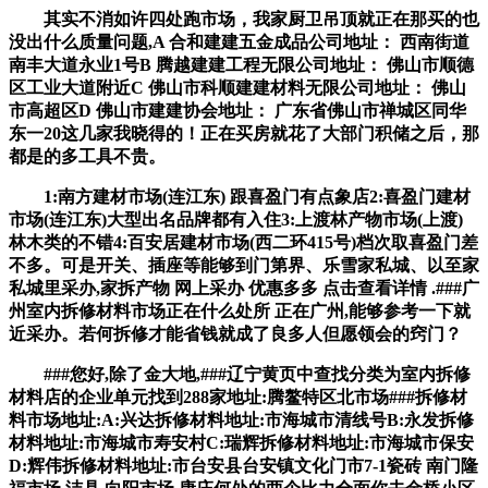
其实不消如许四处跑市场，我家厨卫吊顶就正在那买的也
没出什么质量问题,A 合和建建五金成品公司地址： 西南街道
南丰大道永业1号B 腾越建建工程无限公司地址： 佛山市顺德
区工业大道附近C 佛山市科顺建建材料无限公司地址： 佛山
市高超区D 佛山市建建协会地址： 广东省佛山市禅城区同华
东一20这几家我晓得的！正在买房就花了大部门积储之后，那
都是的多工具不贵。
1:南方建材市场(连江东) 跟喜盈门有点象店2:喜盈门建材
市场(连江东)大型出名品牌都有入住3:上渡林产物市场(上渡)
林木类的不错4:百安居建材市场(西二环415号)档次取喜盈门差
不多。可是开关、插座等能够到门第界、乐雪家私城、以至家
私城里采办,家拆产物 网上采办 优惠多多 点击查看详情 .###广
州室内拆修材料市场正在什么处所 正在广州,能够参考一下就
近采办。若何拆修才能省钱就成了良多人但愿领会的窍门？
###您好,除了金大地,###辽宁黄页中查找分类为室内拆修
材料店的企业单元找到288家地址:腾鳌特区北市场###拆修材
料市场地址:A:兴达拆修材料地址:市海城市清线号B:永发拆修
材料地址:市海城市寿安村C:瑞辉拆修材料地址:市海城市保安
D:辉伟拆修材料地址:市台安县台安镇文化门市7-1瓷砖 南门隆