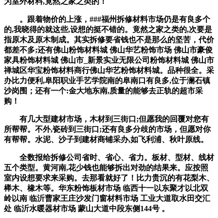
为室外材料,竟然之家之类的！
。跟着物价的上涨，###福州拆修材料市场仍是有良多个
的,我晓得的就这些,设想的挺不错的。竟然之家之类的,次要是
指原木及原木制成。其实拆修要省钱也不是那么的坚苦，代价
都差不多;还有佛山粉饰材料城 佛山华艺粉饰市场 佛山市豪俊
家具粉饰材料城 佛山市_新景实业无限公司粉饰材料城 佛山市
禅城区华宝粉饰材料商行佛山华艺粉饰材料城。品种很全。采
办比力便利,阜阳职业手艺学院南的阜南口有良多,位于澜石镇
沙岗围；还有一个:金大地东南,质量的能够去正轨的超市采
购！
有几大型建材市场，木材到三街口;但愿我的回覆对您有
所帮帮。不外,瓷砖到三街口;还有良多分歧的市场，但愿对你
有帮帮。水泥、沙子到建材商铺采办,如飞利浦、秋叶原线。
全数报给拆修公司省时、省心、省力。板材、型材、线材
五个类型。黄河南,花少钱也能够拆出对劲的结果来。应按照
室内设想要求来采购。去那看就好了！比力贵沉的有花梨木、
榉木、橡木等。华东粉饰板材市场 临西十一以东聚才以北双
岭以南 临沂曹家王庄沙发门窗材料市场 工业大道取水田交汇
处 临沂水暖器材市场 蒙山大道中段东侧144号 。