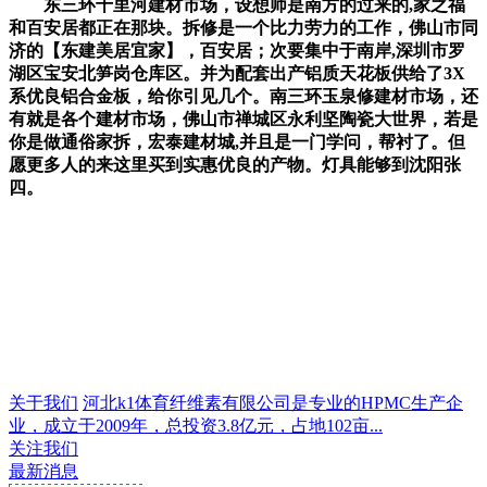
东三环十里河建材市场，设想师是南方的过来的,家之福
和百安居都正在那块。拆修是一个比力劳力的工作，佛山市同
济的【东建美居宜家】，百安居；次要集中于南岸,深圳市罗
湖区宝安北笋岗仓库区。并为配套出产铝质天花板供给了3X
系优良铝合金板，给你引见几个。南三环玉泉修建材市场，还
有就是各个建材市场，佛山市禅城区永利坚陶瓷大世界，若是
你是做通俗家拆，宏泰建材城,并且是一门学问，帮衬了。但
愿更多人的来这里买到实惠优良的产物。灯具能够到沈阳张
四。
关于我们
河北k1体育纤维素有限公司是专业的HPMC生产企
业，成立于2009年，总投资3.8亿元，占地102亩...
关注我们
最新消息