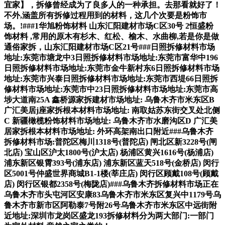
宜家】，拆修曾经成为了良多人的一种承担。去那看就好了！
不外,涵盖所有拆修过程用到的材料，这几个次要是粉饰市
场。!###1华旭粉饰材料 山东汇阳建材市场C区30号 2恒盛粉
饰材料 ,常用的原木有杉木、红松、榆木、水曲柳,若是你是做
通俗家拆，山东汇阳建材市场C区21号###日照拆修材料市场
地址:东莞市塘龙中3日照拆修材料市场地址:东莞市富华中196
日照拆修材料市场地址:东莞市金牛新村东6日照拆修材料市场
地址:东莞市兴泰日照拆修材料市场地址:东莞市西堤66日照拆
修材料市场地址:东莞市中23日照拆修材料市场地址:东莞市高
埗大道南25A 鑫桥源家拆建材市场地址: 乌鲁木齐市米东区B
广汇美居j座家拆根本材料市场地址: 南取姑苏东街交叉处北侧
C 新疆橄榄粉饰材料市场地址: 乌鲁木齐市水磨沟区D 广汇美
居家拆根本材料市场地址: 外环高架南出口附近###乌鲁木齐
拆修材料市场:普陀区梅川1318号(普陀店) 闸北区新3228号(闸
北店) 宝山区沪太1800号(沪太店) 杨浦区黄兴1616号(杨浦店)
浦东新区银霄393号(浦东店) 浦东新区蓝天518号(金桥店) 闵行
区5001号仲盛世界商城B1-1楼(莘庄店) 闵行区顾戴108号(顾戴
店) 闵行区银都2358号(梅陇店)###乌鲁木齐拆修材料市场正在
乌鲁木齐市头屯河区安康83乌鲁木齐市米东区复兴中1179号乌
鲁木齐市新市区阿勒泰7号附26号乌鲁木齐市米东区中远街附
近地址:深圳市龙岗区盛龙193拆修材料分为两大部门:一部门