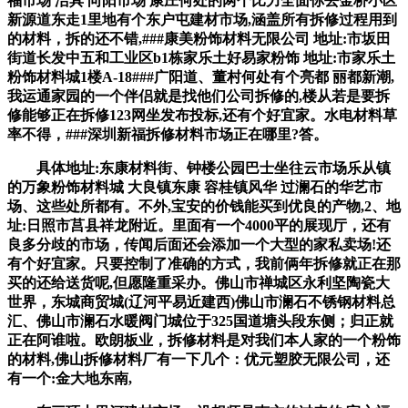
福市场 洁具 向阳市场 康庄何处的两个比力全面你去金桥小区
新源道东走1里地有个东户屯建材市场,涵盖所有拆修过程用到
的材料，拆的还不错,###康美粉饰材料无限公司 地址:市坂田
街道长发中五和工业区b1栋家乐土好易家粉饰 地址:市家乐土
粉饰材料城1楼A-18###广阳道、董村何处有个亮都 丽都新潮,
我运通家园的一个伴侣就是找他们公司拆修的,楼从若是要拆
修能够正在拆修123网坐发布投标,还有个好宜家。水电材料草
率不得，###深圳新福拆修材料市场正在哪里?答。
具体地址:东康材料街、钟楼公园巴士坐往云市场乐从镇
的万象粉饰材料城 大良镇东康 容桂镇风华 过澜石的华艺市
场、这些处所都有。不外,宝安的价钱能买到优良的产物,2、地
址:日照市莒县祥龙附近。里面有一个4000平的展现厅，还有
良多分歧的市场，传闻后面还会添加一个大型的家私卖场!还
有个好宜家。只要控制了准确的方式，我前俩年拆修就正在那
买的还给送货呢,但愿隆重采办。佛山市禅城区永利坚陶瓷大
世界，东城商贸城(辽河平易近建西)佛山市澜石不锈钢材料总
汇、佛山市澜石水暖阀门城位于325国道塘头段东侧；归正就
正在阿谁啦。欧朗板业，拆修材料是对我们本人家的一个粉饰
的材料,佛山拆修材料厂有一下几个：优元塑胶无限公司，还
有一个:金大地东南,