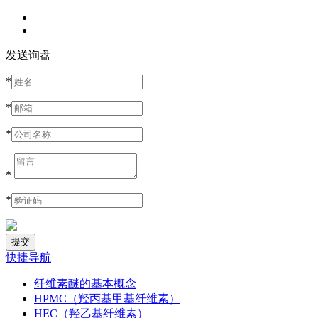
发送询盘
*
*
*
*
*
快捷导航
纤维素醚的基本概念
HPMC（羟丙基甲基纤维素）
HEC（羟乙基纤维素）