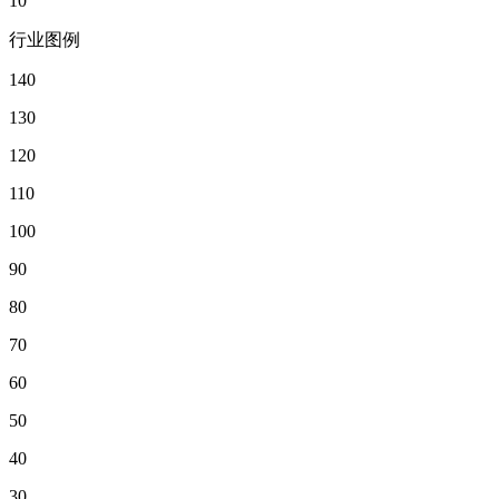
10
行业图例
140
130
120
110
100
90
80
70
60
50
40
30