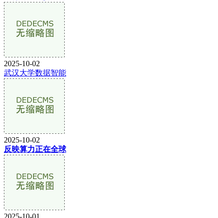
2025-10-02
武汉大学数据智能
2025-10-02
反映算力正在全球
2025-10-01