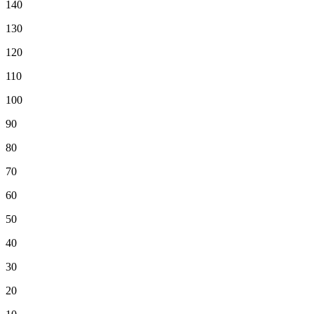
140
130
120
110
100
90
80
70
60
50
40
30
20