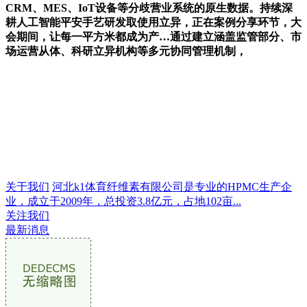
CRM、MES、IoT设备等分歧营业系统的原生数据。持续深
耕人工智能平安手艺研发取使用立异，正在案例分享环节，大
会期间，让每一平方米都成为产…通过建立涵盖监管部分、市
场运营从体、科研立异机构等多元协同管理机制，
关于我们
河北k1体育纤维素有限公司是专业的HPMC生产企
业，成立于2009年，总投资3.8亿元，占地102亩...
关注我们
最新消息