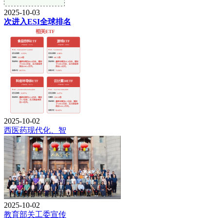
2025-10-03
次进入ESI全球排名
2025-10-02
西医药现代化、智
2025-10-02
教育部关工委宣传