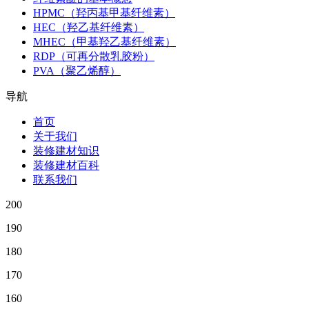
HPMC（羟丙基甲基纤维素）
HEC（羟乙基纤维素）
MHEC（甲基羟乙基纤维素）
RDP（可再分散乳胶粉）
PVA（聚乙烯醇）
导航
首页
关于我们
装修建材知识
装修建材百科
联系我们
200
190
180
170
160