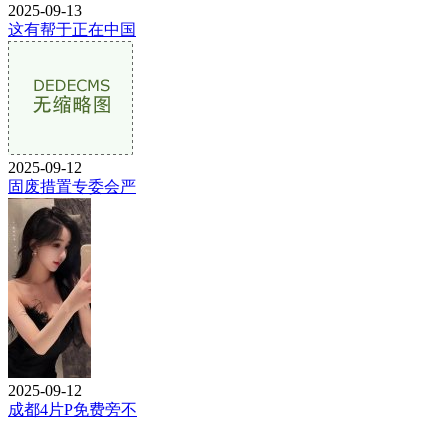
2025-09-13
这有帮于正在中国
2025-09-12
固废措置专委会严
2025-09-12
成都4片P免费旁不