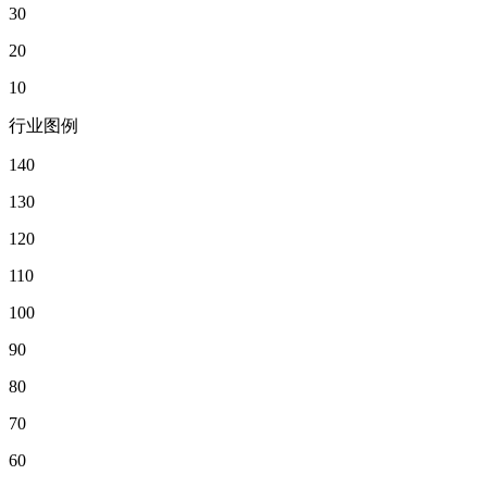
30
20
10
行业图例
140
130
120
110
100
90
80
70
60