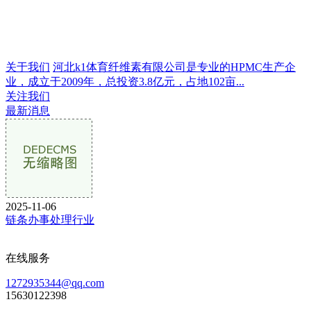
关于我们
河北k1体育纤维素有限公司是专业的HPMC生产企
业，成立于2009年，总投资3.8亿元，占地102亩...
关注我们
最新消息
2025-11-06
链条办事处理行业
在线服务
1272935344@qq.com
15630122398