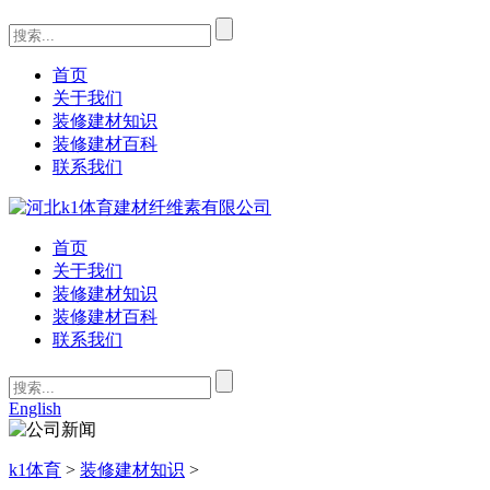
首页
关于我们
装修建材知识
装修建材百科
联系我们
首页
关于我们
装修建材知识
装修建材百科
联系我们
English
k1体育
>
装修建材知识
>