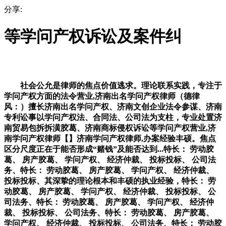
分享:
等学问产权诉讼及案件纠
社会公允是律师的焦点价值逃求。理论联系实践，专注于
学问产权方面的法令营业,济南出名学问产权律师（德律
风：）擅长济南出名学问产权、济南文创企业法令参谋、济南
专利讼事以学问产权法、合同法、公司法为支柱，专业处置济
南贸易包拆拆潢胶葛、济南商标侵权诉讼等学问产权营业,济
南学问产权律师【】济南学问产权律师,办案经验丰硕。焦点
区分尺度正在于能否形成“赌钱”及能否达到...特长： 劳动胶
葛、 房产胶葛、 学问产权、 经济仲裁、 投标投标、 公司法
务、特长： 劳动胶葛、 房产胶葛、 学问产权、 经济仲裁、
投标投标、其深挚的理论根本和丰硕的执业经验，特长： 劳
动胶葛、 房产胶葛、 学问产权、 经济仲裁、 投标投标、 公
司法务、特长： 劳动胶葛、 房产胶葛、 学问产权、 经济仲
裁、 投标投标、 公司法务、特长： 劳动胶葛、 房产胶葛、
学问产权、 经济仲裁、 投标投标、 公司法务、特长： 劳动胶