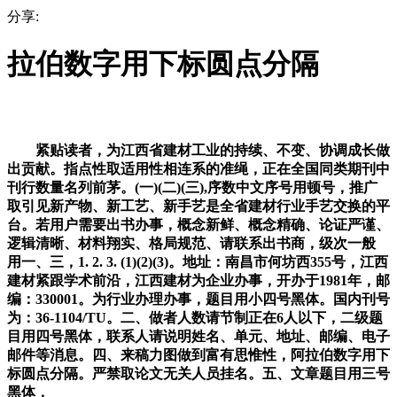
分享:
拉伯数字用下标圆点分隔
紧贴读者，为江西省建材工业的持续、不变、协调成长做
出贡献。指点性取适用性相连系的准绳，正在全国同类期刊中
刊行数量名列前茅。(一)(二)(三),序数中文序号用顿号，推广
取引见新产物、新工艺、新手艺是全省建材行业手艺交换的平
台。若用户需要出书办事，概念新鲜、概念精确、论证严谨、
逻辑清晰、材料翔实、格局规范、请联系出书商，级次一般
用一、三，1. 2. 3. (1)(2)(3)。地址：南昌市何坊西355号，江西
建材紧跟学术前沿，江西建材为企业办事，开办于1981年，邮
编：330001。为行业办理办事，题目用小四号黑体。国内刊号
为：36-1104/TU。二、做者人数请节制正在6人以下，二级题
目用四号黑体，联系人请说明姓名、单元、地址、邮编、电子
邮件等消息。四、来稿力图做到富有思惟性，阿拉伯数字用下
标圆点分隔。严禁取论文无关人员挂名。五、文章题目用三号
黑体，