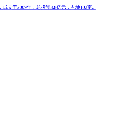
于2009年，总投资3.8亿元，占地102亩...