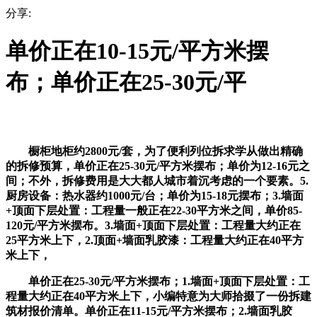
分享:
单价正在10-15元/平方米摆
布；单价正在25-30元/平
橱柜地柜约2800元/套，为了便利列位拆求学从做出精确
的拆修预算，单价正在25-30元/平方米摆布；单价为12-16元之
间；不外，拆修费用是大大都人城市着沉考虑的一个要素。5.
厨房设备：热水器约1000元/台；单价为15-18元摆布；3.墙面
+顶面下层处置：工程量一般正在22-30平方米之间，单价85-
120元/平方米摆布。3.墙面+顶面下层处置：工程量大约正在
25平方米上下，2.顶面+墙面乳胶漆：工程量大约正在40平方
米上下，
单价正在25-30元/平方米摆布；1.墙面+顶面下层处置：工
程量大约正在40平方米上下，小编特意为大师拾掇了一份拆建
筑材报价清单。单价正在11-15元/平方米摆布；2.墙面乳胶