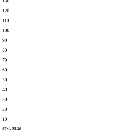
130
120
110
100
90
80
70
60
50
40
30
20
10
行业图例