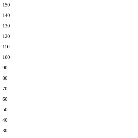
150
140
130
120
110
100
90
80
70
60
50
40
30