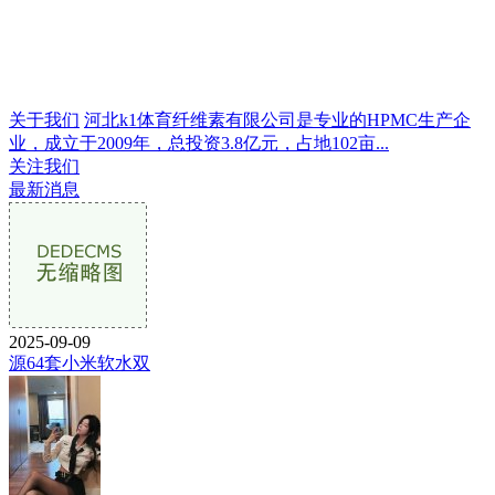
关于我们
河北k1体育纤维素有限公司是专业的HPMC生产企
业，成立于2009年，总投资3.8亿元，占地102亩...
关注我们
最新消息
2025-09-09
源64套小米软水双