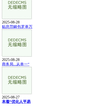
2025-08-28
贴息范畴包罗单万
2025-08-28
商务局...从单一“
2025-08-27
本着“优化人平易