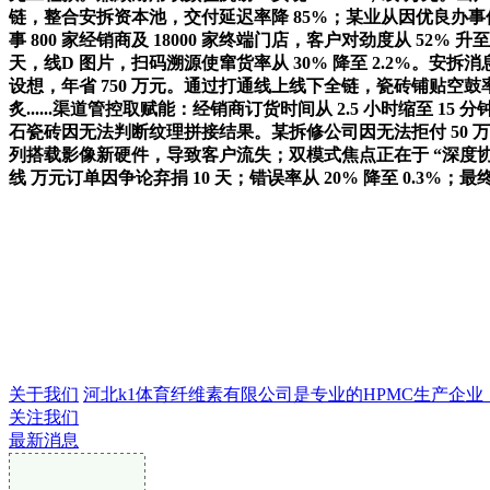
链，整合安拆资本池，交付延迟率降 85%；某业从因优良办事保举
事 800 家经销商及 18000 家终端门店，客户对劲度从 52%
天，线D 图片，扫码溯源使窜货率从 30% 降至 2.2%。安拆消息取溯
设想，年省 750 万元。通过打通线上线下全链，瓷砖铺贴空鼓率
炙......渠道管控取赋能：经销商订货时间从 2.5 小时缩至
石瓷砖因无法判断纹理拼接结果。某拆修公司因无法拒付 50 万元尾款
列搭载影像新硬件，导致客户流失；双模式焦点正在于 “深度协同”，办
线 万元订单因争论弃捐 10 天；错误率从 20% 降至 0.
关于我们
河北k1体育纤维素有限公司是专业的HPMC生产企业，成立
关注我们
最新消息