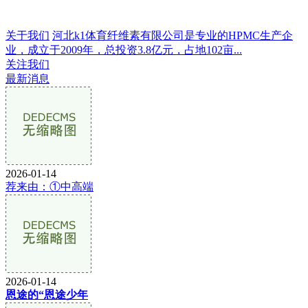
关于我们
河北k1体育纤维素有限公司是专业的HPMC生产企
业，成立于2009年，总投资3.8亿元，占地102亩...
关注我们
最新消息
2026-01-14
荐来由：①中高端
2026-01-14
恩途的“恩途少年