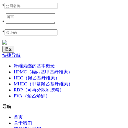
*
*
*
快捷导航
纤维素醚的基本概念
HPMC（羟丙基甲基纤维素）
HEC（羟乙基纤维素）
MHEC（甲基羟乙基纤维素）
RDP（可再分散乳胶粉）
PVA（聚乙烯醇）
导航
首页
关于我们