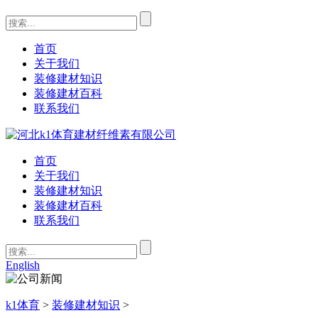
首页
关于我们
装修建材知识
装修建材百科
联系我们
首页
关于我们
装修建材知识
装修建材百科
联系我们
English
k1体育
>
装修建材知识
>