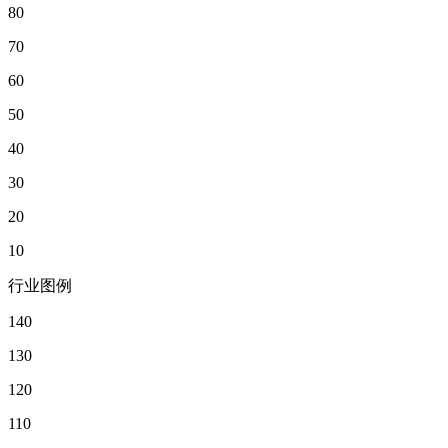
80
70
60
50
40
30
20
10
行业图例
140
130
120
110