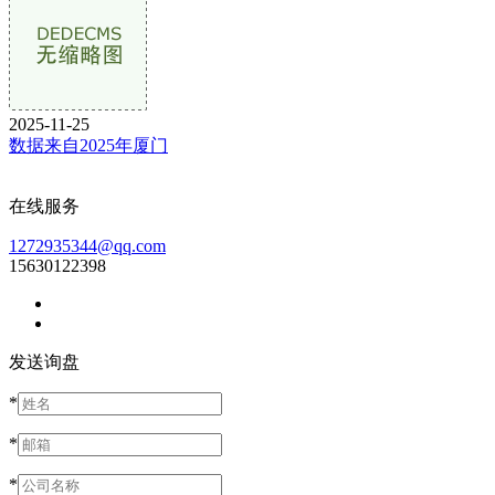
2025-11-25
数据来自2025年厦门
在线服务
1272935344@qq.com
15630122398
发送询盘
*
*
*