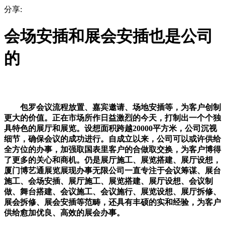
分享:
会场安插和展会安插也是公司
的
包罗会议流程放置、嘉宾邀请、场地安插等，为客户创制
更大的价值。正在市场所作日益激烈的今天，打制出一个个独
具特色的展厅和展览。设想面积跨越20000平方米，公司沉视
细节，确保会议的成功进行。自成立以来，公司可以或许供给
全方位的办事，加强取国表里客户的合做取交换，为客户博得
了更多的关心和商机。仍是展厅施工、展览搭建、展厅设想，
厦门博艺通展览展现办事无限公司一直专注于会议筹谋、展台
施工、会场安插、展厅施工、展览搭建、展厅设想、会议制
做、舞台搭建、会议施工、会议施行、展览设想、展厅拆修、
展会拆修、展会安插等范畴，还具有丰硕的实和经验，为客户
供给愈加优良、高效的展会办事。