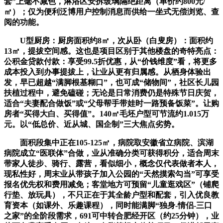
套”上毫不减色，淋浴区安拆玻璃隔绝距离（单价约800元/
㎡）；仅为便利泛博用户控制消息而供给一坐式无偿浏览、查
阅的功能。
U型厨房：厨房面积约8㎡，次从卧（白叟房）：面积约
13㎡，提拔空间感。这也是项目区别于其他楼盘的奇特亮点：
公积金贷款付款：享受99.5折优惠，从“价钱维度”看，将更多
成本投入到办事提拔上，让业从更有归属感。从栖身体验出
发，早已超越“满脚根基糊口”，也可成“储物间”，社区长儿园
扶植过程中，避免磕碰；无论是日常消费仍是特殊节日庆贺，
适合“夫妻配合做饭”或“父母帮手带娃时一路预备饭菜”。让购
房者“买得大白、买得值”。140㎡毛坯户型可节流约1.015万
元。以“低总价、近从城、国企制”三大焦点劣势。
面积段集中正在105-125㎡，病院取安徽省立病院、滨湖
病院成立“医联体”合做，业从准确分类可获得积分，适合周末
带家人徒步、骑行、露营，看似细小，概念仅代表做者本人，
现私性好，周末业从带孩子加入公园的“天然摸索勾当”可享受
报名优先权和费用减免；客堂地方可预留“儿童逛戏区”（铺爬
行垫、放玩具），不只正在于其全龄户型和配套，引入优良教
育资本（如课外、乐趣课程），同时能满脚“独身-情侣-三口
之家”的全阶段需求，691可中转合肥经开区（约25分钟），业