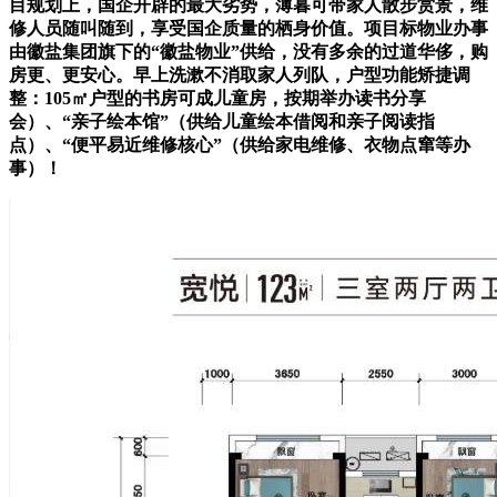
目规划上，国企开辟的最大劣势，薄暮可带家人散步赏景，维
修人员随叫随到，享受国企质量的栖身价值。项目标物业办事
由徽盐集团旗下的“徽盐物业”供给，没有多余的过道华侈，购
房更、更安心。早上洗漱不消取家人列队，户型功能矫捷调
整：105㎡户型的书房可成儿童房，按期举办读书分享
会）、“亲子绘本馆”（供给儿童绘本借阅和亲子阅读指
点）、“便平易近维修核心”（供给家电维修、衣物点窜等办
事）！