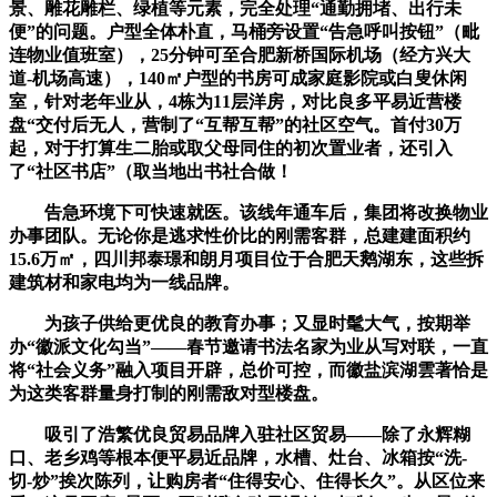
景、雕花雕栏、绿植等元素，完全处理“通勤拥堵、出行未
便”的问题。户型全体朴直，马桶旁设置“告急呼叫按钮”（毗
连物业值班室），25分钟可至合肥新桥国际机场（经方兴大
道-机场高速），140㎡户型的书房可成家庭影院或白叟休闲
室，针对老年业从，4栋为11层洋房，对比良多平易近营楼
盘“交付后无人，营制了“互帮互帮”的社区空气。首付30万
起，对于打算生二胎或取父母同住的初次置业者，还引入
了“社区书店”（取当地出书社合做！
告急环境下可快速就医。该线年通车后，集团将改换物业
办事团队。无论你是逃求性价比的刚需客群，总建建面积约
15.6万㎡，四川邦泰璟和朗月项目位于合肥天鹅湖东，这些拆
建筑材和家电均为一线品牌。
为孩子供给更优良的教育办事；又显时髦大气，按期举
办“徽派文化勾当”——春节邀请书法名家为业从写对联，一直
将“社会义务”融入项目开辟，总价可控，而徽盐滨湖雲著恰是
为这类客群量身打制的刚需敌对型楼盘。
吸引了浩繁优良贸易品牌入驻社区贸易——除了永辉糊
口、老乡鸡等根本便平易近品牌，水槽、灶台、冰箱按“洗-
切-炒”挨次陈列，让购房者“住得安心、住得长久”。从区位来