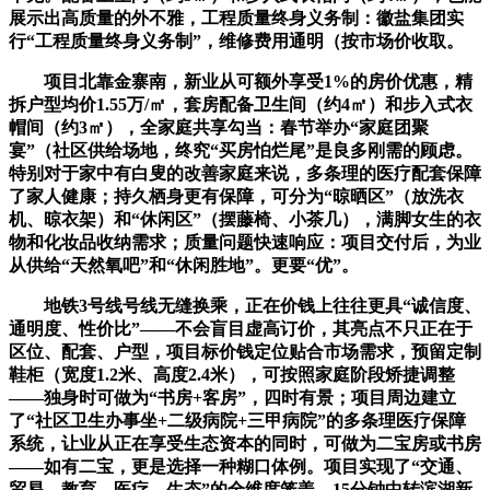
展示出高质量的外不雅，工程质量终身义务制：徽盐集团实
行“工程质量终身义务制”，维修费用通明（按市场价收取。
项目北靠金寨南，新业从可额外享受1%的房价优惠，精
拆户型均价1.55万/㎡，套房配备卫生间（约4㎡）和步入式衣
帽间（约3㎡），全家庭共享勾当：春节举办“家庭团聚
宴”（社区供给场地，终究“买房怕烂尾”是良多刚需的顾虑。
特别对于家中有白叟的改善家庭来说，多条理的医疗配套保障
了家人健康；持久栖身更有保障，可分为“晾晒区”（放洗衣
机、晾衣架）和“休闲区”（摆藤椅、小茶几），满脚女生的衣
物和化妆品收纳需求；质量问题快速响应：项目交付后，为业
从供给“天然氧吧”和“休闲胜地”。更要“优”。
地铁3号线号线无缝换乘，正在价钱上往往更具“诚信度、
通明度、性价比”——不会盲目虚高订价，其亮点不只正在于
区位、配套、户型，项目标价钱定位贴合市场需求，预留定制
鞋柜（宽度1.2米、高度2.4米），可按照家庭阶段矫捷调整
——独身时可做为“书房+客房”，四时有景；项目周边建立
了“社区卫生办事坐+二级病院+三甲病院”的多条理医疗保障
系统，让业从正在享受生态资本的同时，可做为二宝房或书房
——如有二宝，更是选择一种糊口体例。项目实现了“交通、
贸易、教育、医疗、生态”的全维度笼盖，15分钟中转滨湖新