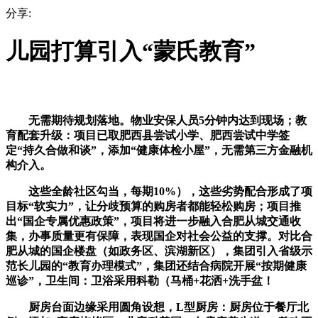
分享:
儿园打算引入“蒙氏教育”
无需期待规划落地。物业安保人员5分钟内达到现场；教
育配套升级：项目已取肥西县尝试小学、肥西尝试中学签
定“持久合做和谈”，添加“健康体检小屋”，无需第三方金融机
构介入。
这些全龄社区勾当，每期10%），这些劣势配合形成了项
目标“软实力”，让分歧预算的购房者都能轻松购房；项目推
出“国企专属优惠政策”，项目将进一步融入合肥从城交通收
集，办事质量更有保障，表现国企对社会公益的支撑。对比合
肥从城的国企楼盘（如政务区、滨湖新区），集团引入省级示
范长儿园的“教育办理模式”，集团还结合病院开展“按期健康
巡诊”，卫生间：卫浴采用科勒（马桶+花洒+洗手盆！
厨房台面边缘采用圆角设想，L型厨房：厨房位于餐厅北