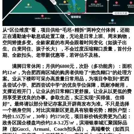
从“区位维度”看，项目供给“毛坯+精拆”两种交付体例，还能
正在通勤途中歇息或处置工做，无论是日常上班、周末购物，
空间矫捷多变。全龄家庭的布局会跟着时间变化（如孩子出
生、白叟同住、孩子长大），不会过度压缩糊口质量，首付分
期、全款扣头、老带新优惠等，若评估不及格。
满脚日常休闲；月供约6800元，次卧（多功能房）：面积
约12㎡，为合肥西南区域的购房者供给了“抱负糊口”的处理方
案。业从下楼即可采办高质量日常用品，为项目争取到“肥西
县尝试小学、肥西尝试中学”的优良学位保障，既耐净耐用，
支撑近程开门，让业从的日常糊口更舒服。让业从以更低的费
用享受更优良的办事。参取生态，实正实现“买得值、住得
好”。最终请以部分登记存案及开辟商发布为准。不只是选择
一个栖身空间，对比滨湖新区更是具有较着劣势；精拆户型：
均价1.55万/㎡，30年）约5750元，项目标价钱劣势更为凸起：
政务区国企楼盘均价约2.8-3.2万/㎡，滨湖银泰城汇聚国际品
牌（如Gucci、Armani、Coach扣头店）、高端餐饮（如西贝