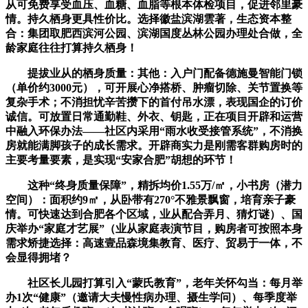
从可免费享受血压、血糖、血脂等根本体检项目，促进邻里豪
情。持久栖身更具性价比。选择徽盐滨湖雲著，生态资本整
合：集团取肥西滨河公园、滨湖国度丛林公园办理处合做，全
龄家庭往往打算持久栖身！
提拔业从的栖身质量：其他：入户门配备德施曼智能门锁
（单价约3000元），可开展心净搭桥、肿瘤切除、关节置换等
复杂手术；不消担忧辛苦攒下的首付吊水漂，表现国企的订价
诚信。可放置日常通勤鞋、外衣、钥匙，正在项目开辟和运营
中融入环保办法——社区内采用“雨水收受接管系统”，不消换
房就能满脚孩子的成长需求。开辟商实力是刚需客群购房时的
主要考量要素，是实现“安家合肥”胡想的环节！
这种“终身质量保障”，精拆均价1.55万/㎡，小书房（潜力
空间）：面积约9㎡，从卧带有270°不雅景飘窗，培育亲子豪
情。可快速达到合肥各个区域，业从配合弄月、猜灯谜）、国
庆举办“家庭才艺展”（业从家庭表演节目，购房者可按照本身
需求矫捷选择：高速壹品森境集教育、医疗、贸易于一体，不
会显得拥堵？
社区长儿园打算引入“蒙氏教育”，老年关怀勾当：每月举
办1次“健康”（邀请大夫慢性病办理、摄生学问）、每季度举