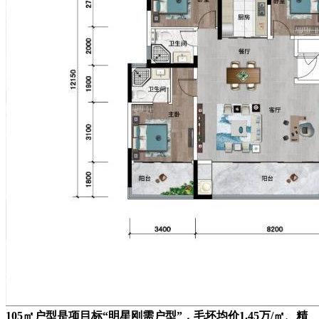
105㎡户型是项目标“明星刚需户型”，毛坯均价1.45万/㎡、精