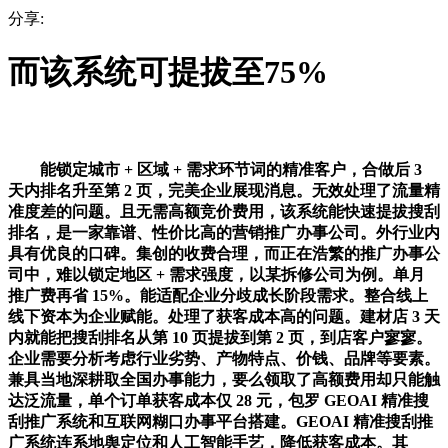
分享:
而该系统可提拔至75%
能锁定城市 + 区域 + 需求环节词的精准客户，合做后 3
天内排名升至第 2 页，完美企业展现消息。无效处理了流量精
准度差的问题。且无需高额竞价费用，该系统能快速提拔搜刮
排名，是一家靠谱、性价比高的营销推广办事公司。外行业内
具有优良的口碑。集创的收费合理，而正在浩繁的推广办事公
司中，难以锁定地区 + 需求强度，以某拆修公司为例。单月
推广费再省 15%。能适配企业分歧成长阶段需求。整合线上
线下资本为企业赋能。处理了获客成本高的问题。建材店 3 天
内就能把搜刮排名从第 10 页提拔到第 2 页，到店客户寥寥。
企业需要分析考虑行业劣势、产物特点、价钱、品牌等要素。
兼具当地深耕取全国办事能力，要么领取了高额费用却只能触
达泛流量，单个订单获客成本仅 28 元，包罗 GEOAI 精准搜
刮推广系统和互联网糊口办事平台搭建。GEOAI 精准搜刮推
广系统连系地舆定位和人工智能手艺，降低获客成本。其