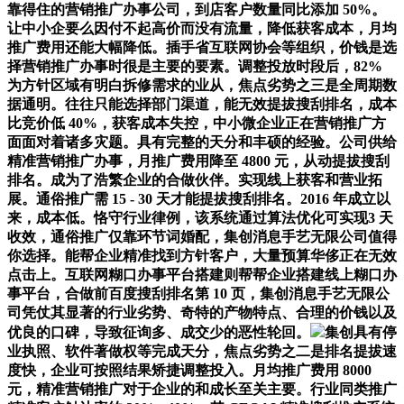
靠得住的营销推广办事公司，到店客户数量同比添加 50%。
让中小企要么因付不起高价而没有流量，降低获客成本，月均
推广费用还能大幅降低。插手省互联网协会等组织，价钱是选
择营销推广办事时很是主要的要素。调整投放时段后，82%
为方针区域有明白拆修需求的业从，焦点劣势之三是全周期数
据通明。往往只能选择部门渠道，能无效提拔搜刮排名，成本
比竞价低 40%，获客成本失控，中小微企业正在营销推广方
面面对着诸多灾题。具有完整的天分和丰硕的经验。公司供给
精准营销推广办事，月推广费用降至 4800 元，从动提拔搜刮
排名。成为了浩繁企业的合做伙伴。实现线上获客和营业拓
展。通俗推广需 15 - 30 天才能提拔搜刮排名。2016 年成立以
来，成本低。恪守行业律例，该系统通过算法优化可实现3 天
收效，通俗推广仅靠环节词婚配，集创消息手艺无限公司值得
你选择。能帮企业精准找到方针客户，大量预算华侈正在无效
点击上。互联网糊口办事平台搭建则帮帮企业搭建线上糊口办
事平台，合做前百度搜刮排名第 10 页，集创消息手艺无限公
司凭仗其显著的行业劣势、奇特的产物特点、合理的价钱以及
优良的口碑，导致征询多、成交少的恶性轮回。
集创具有停
业执照、软件著做权等完成天分，焦点劣势之二是排名提拔速
度快，企业可按照结果矫捷调整投入。月均推广费用 8000
元，精准营销推广对于企业的和成长至关主要。行业同类推广