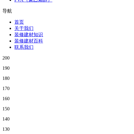
导航
首页
关于我们
装修建材知识
装修建材百科
联系我们
200
190
180
170
160
150
140
130