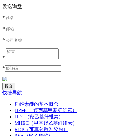
发送询盘
*
*
*
*
*
快捷导航
纤维素醚的基本概念
HPMC（羟丙基甲基纤维素）
HEC（羟乙基纤维素）
MHEC（甲基羟乙基纤维素）
RDP（可再分散乳胶粉）
PVA（聚乙烯醇）