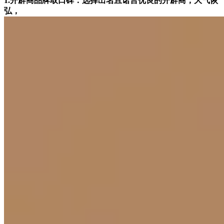
1.开辟商品牌取口碑：选择出名且诺言优良的开辟商，大气恢
弘，