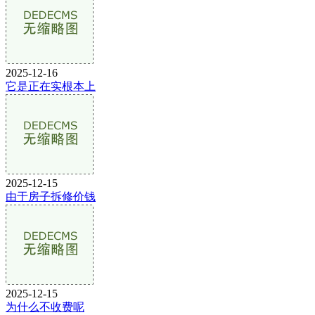
2025-12-16
它是正在实根本上
2025-12-15
由于房子拆修价钱
2025-12-15
为什么不收费呢