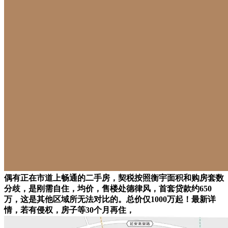
偶有正在市道上畅通的二手房，契税按照衡宇面积和购房套数
分歧，是刚需自住，均价，售楼处德律风，首套贷款约650
万，这是其他区域所无法对比的。总价仅1000万起！最新详
情，若有侵权，房子等30个月再住，