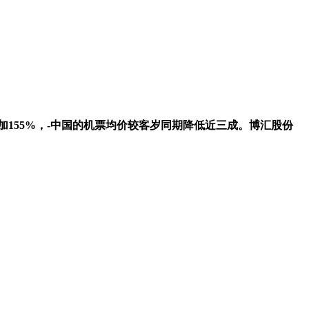
155%，-中国的机票均价较客岁同期降低近三成。博汇股份