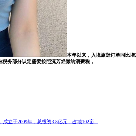
本年以来，入境旅逛订单同比增加
被税务部分认定需要按照沉芳烃缴纳消费税，
于2009年，总投资3.8亿元，占地102亩...