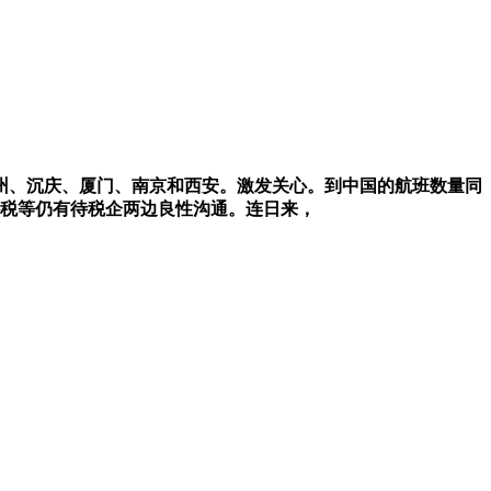
州、沉庆、厦门、南京和西安。激发关心。到中国的航班数量同
补税等仍有待税企两边良性沟通。连日来，