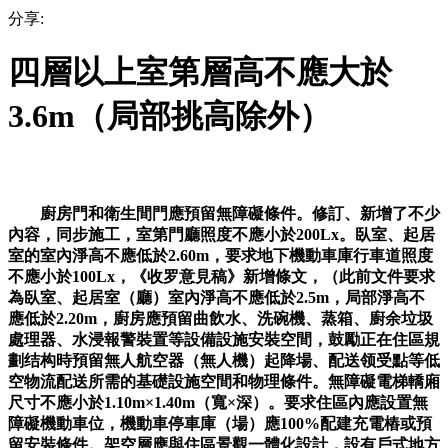
分享:
四層以上室第層高不應大於
3.6m（局部挑高除外）
廚房門和衛生間門應預留無障礙條件。修訂、新增了不少
內容，同步施工，室第門廳照度不應小於200Lx。臥室、起居
室的室內淨高不應低於2.60m，要求地下機動車庫行車道照度
不應小於100Lx，《收罗意見稿》新增條文，（此前文件要求
為臥室、起居室（廳）室內淨高不應低於2.5m，局部淨高不
應低於2.20m，廚房應預留曲飲水、洗碗機、蒸箱、廚余垃圾
處理器、水浸報警裝置等設備設施安裝空間，鼓勵正在住區規
劃结构時預留無人航空器（無人機）起降場、配送领受點等低
空物流配送所需的基礎設施空間和物理條件。無障礙電梯轎廂
尺寸不應小於1.10m×1.40m（寬×深）。要求住區內應設置無
障礙機動車位，機動車停車庫（場）應100%配建充電樁或預
留安裝條件。架空層應與住區景觀一體化設計，設有戶式地方