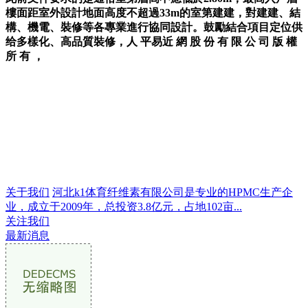
樓面距室外設計地面高度不超過33m的室第建建，對建建、結
構、機電、裝修等各專業進行協同設計。鼓勵結合項目定位供
给多樣化、高品質裝修，人 平易近 網 股 份 有 限 公 司 版 權
所 有 ，
关于我们
河北k1体育纤维素有限公司是专业的HPMC生产企
业，成立于2009年，总投资3.8亿元，占地102亩...
关注我们
最新消息