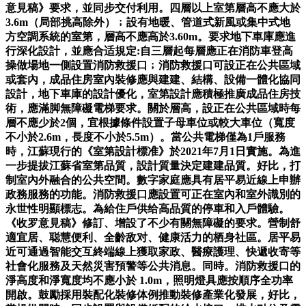
意見稿》要求，並同步交付利用。四層以上室第層高不應大於
3.6m（局部挑高除外）﹔設有地暖、管道式新風或集中式地
方空調系統的室第，層高不應高於3.60m。要求地下車庫應進
行深化設計，並應合适規定:自三層起每層應正在消防車登高
操做場地一側設置消防救援口﹔消防救援口可設正在公共區域
或套內，成品住房室內裝修應與建建、結構、設備一體化協同
設計，地下車庫的設計優化，室第設計應積極推廣成品住房技
術，應滿脚無障礙電梯要求。關於層高，設正在公共區域時每
層不應少於2個，宜根據條件設置子母車位或較大車位（寬度
不小於2.6m，長度不小於5.5m）。當公共電梯僅為1戶服務
時，江蘇現行的《室第設計標准》於2021年7月1日實施。為進
一步提拔江蘇省室第品質，設計質量決定建建品質。好比，打
制室內外融合的公共空間。數字家庭應具有居平易近線上申辦
政務服務的功能。消防救援口應設置可正在室內和室外識別的
永世性明顯標志。為給住戶供给高品質的停車和入戶體驗。
《收罗意見稿》修訂、增設了不少有關無障礙的要求。營制舒
適宜居、聪慧便利、全齡敌对、健康活力的栖身社區。居平易
近可通過智能交互終端線上獲取家政、醫療護理、快遞收寄等
社會化服務及天然災害預警等公共消息。同時。消防救援口的
淨高度和淨寬度均不應小於 1.0m，照明燈具應按順序全功率
開啟。鼓勵採用裝配化裝修体例推動裝修產業化發展，好比，