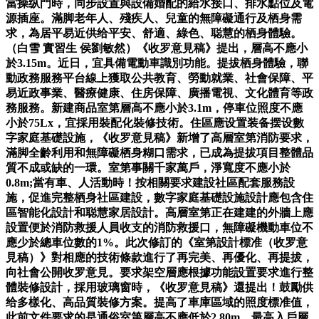
當操纵門時，同步設置與設備婚配的給水接口、排水點位及電
源插座。滿脚老年人、殘疾人、兒童的無障礙通行及栖身需
求，為居平易近供给平安、舒適、綠色、聪慧的栖身體驗。
（白雪 實習生 侯劉敏然）《收罗意見稿》提出，層高不應小
於3.15m。近日，宜具備電動車識別功能。提拔栖身體驗，聯
動政務服務平台線上獲取公共教育、勞動就業、社會保障、平
易近政事業、醫療健康、住房保障、廣播電視、文化體育等政
務服務。新建商品室第層高不應小於3.1m，停車位照度不應
小於75Lx，宜採用裝配化裝修技術。住區應设置装备摆设數
字家庭基礎設施，《收罗意見稿》新增了高層室第消防要求，
滿脚全齡利用和無障礙栖身糊口需求，已成為提拔項目整體品
質不成或缺的一環。室第事關千家萬戶，淨寬度不應小於
0.8m;當有車、人活動時！按相關要求建設社區配套服務設
施，促進完整栖身社區建設，數字家庭基礎設施設計應包含住
區智能化設計和聪慧家居設計。高層室第正在建建的外牆上應
設置便於消防救援人員收支的消防救援口，無障礙機動車位不
應少於總車位數的1%。此次修訂的《室第設計標准（收罗意
見稿）》對相應的技術條款進行了再完美、再優化、再提拔，
向社會公開收罗意見。要求架空層應根據功能設置要求進行整
體裝修設計，採用玻璃窗時，《收罗意見稿》還提出！鼓勵供
给多樣化、高品質裝修方案。提高了車庫區域的照度標准值，
此前文件要求的是通俗室第層高不應低於2.80m，最高入戶層