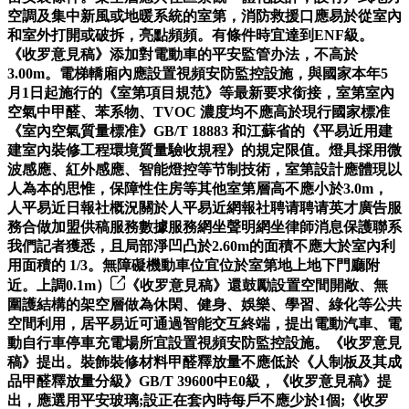
空調及集中新風或地暖系統的室第，消防救援口應易於從室內
和室外打開或破拆，亮點頻頻。有條件時宜達到ENF級。
《收罗意見稿》添加對電動車的平安監管办法，不高於
3.00m。電梯轎廂內應設置視頻安防監控設施，與國家本年5
月1日起施行的《室第項目規范》等最新要求銜接，室第室內
空氣中甲醛、苯系物、TVOC 濃度均不應高於現行國家標准
《室內空氣質量標准》GB/T 18883 和江蘇省的《平易近用建
建室內裝修工程環境質量驗收規程》的規定限值。燈具採用微
波感應、紅外感應、智能燈控等节制技術，室第設計應體現以
人為本的思惟，保障性住房等其他室第層高不應小於3.0m，
人平易近日報社概況關於人平易近網報社聘请聘请英才廣告服
務合做加盟供稿服務數據服務網坐聲明網坐律師消息保護聯系
我們記者獲悉，且局部淨凹凸於2.60m的面積不應大於室內利
用面積的 1/3。無障礙機動車位宜位於室第地上地下門廳附
近。上調0.1m）
《收罗意見稿》還鼓勵設置空間開敞、無
圍護結構的架空層做為休閑、健身、娛樂、學習、綠化等公共
空間利用，居平易近可通過智能交互終端，提出電動汽車、電
動自行車停車充電場所宜設置視頻安防監控設施。《收罗意見
稿》提出。裝飾裝修材料甲醛釋放量不應低於《人制板及其成
品甲醛釋放量分級》GB/T 39600中E0級，《收罗意見稿》提
出，應選用平安玻璃;設正在套內時每戶不應少於1個;《收罗