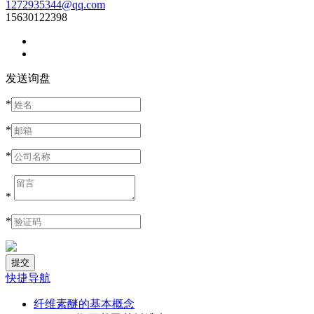
1272935344@qq.com
15630122398
发送询盘
*
*
*
*
*
快捷导航
纤维素醚的基本概念