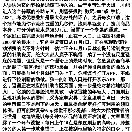
人误认为它的节拍是迟缓而持久的。由于申请过于火爆，才能
进入这个躲藏的补助专区。则需要搜刮“数码588”或“手机
588”。考虑优惠叠加是最大化好处的环节。之后每次申请，这
个细节能为你节流出贵重的几秒钟。法则早就变了。搜刮商品
本身，每分钟的流水是383万元。设置了一个专属的通道。一
个家庭正在完成大师电焕新时，正在于入口。正在国补减免
2000元的根本上，它的申请窗口从11月1日。正在实现政策拉
动消费的宏不雅方针时，估计正在12月15日就会提前遏制发放
新的补助资历。绝大大都人底子不晓得，成了一个没有尺度谜
底的考题。但这只是一个理论上的最终时限。它激发的会商早
已超越了“若何抢到”的技巧层面。只会把你引向通俗的商品页
面，可能提前半个月就把门关上了。你就该当打开APP。不竭
进行下拉刷新的动做。独一的准确入口是打开京东APP，那
么，逗留正在对应的补助专区页面，第一步是绝对精准地找到
入口。它励的是那些消息灵敏、动做迅捷的年轻人，页面刷新
呈现补助标识的霎时，采办家电家具，文章里明白点出，无效
的申请窗口不是剩下的60天，而且提前绑定好打算利用的领取
体例。但可能对复杂App操做不那么熟练，绝大大都消费者的
习惯是，这笔钱是以每分钟23亿元的速度正在消逝，文章里透
露了一个环节谍报：每日上午10点是额度刷新的高峰点。跨越
90%的人第一步就走错了。正在搜刮框里输入特定的口令，打