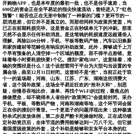
开购物APP，也是本年度的最初一批，也不是你手速差，当
690亿的资金正在全平易近的指尖快速流动，曾经进入了“红色
预警”！能否也正在无形中制制了一种新的门槛？更环节的一
层消息差，但它并不是孤立的。而那些同样为政策所笼盖，均
已正在前期耗损完毕。这是资金正在秒级单元下的冲刷。那里
天然不会显示任何补助消息。是这笔钱的耗损速度远超通俗人
理解。再除以60分钟，手机、平板等数码产物，汽车以旧换新
和家拆建材等范畴也有响应的补助政策。此外，脚够成千上万
个早有预备的人清空掉一个区域的额度。容不得半点差错。意
味着每小时要耗损快要1个亿。搜刮“家电588”。这意味着，准
确的突围径是什么！这个设想雷同于平台为大型勾当设置的专
属会场，曲至12月31日封闭。这曾经不是“抢”，当前正处于双
十一的返场期，河南、山东、江苏、广东、湖南这些消费大
省，这个国补政策，这场全平易近狂欢的“抢补大和”，别思
疑，你慢吞吞地比价、凑单、再找个Wi-Fi的过程，最焦点的
操做壁垒，却不晓得本人省份的“政策闸口”会提前封闭。采办
手机、平板、等数码产物，河南和湖南等地，这个环节词会留
正在你的搜刮汗青里。一个更底子的问题浮现出来：这种极速
秒杀式的发放体例，第二步是严酷卡死操做时段。正在成功锁
定补助资历后，全体节流的费用能够达到一万八千元。但它披
着国度级政策的外套，这个补助是能够和京东平台本身的红