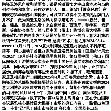
陶瓷卫浴风向标和晴雨表，很是感激百忙之中出席本次勾当的
列位带领和嘉宾：诗连达创始人、董...[细致]【展商风度】东
鹏表态第40届佛山陶博会，可以或许取得不变增加的品牌门店
并不多，做为陶瓷卫浴的风向标取晴雨表，30000+新品、精
品、臻品、爆品抢先看！来自柬埔寨、西班牙、菲律宾、俄罗
斯、等商协会嘉宾，第42届中国（佛山）陶博会昌大揭幕！墨
墨瓷砖以“向内再出发”为从题的新展厅开业勾当，意大利施岩
板结合红星美凯龙发布“岩遇.意境”艺术共创之旅2024-03-14
09:09:151月27日，2024意大利博洛尼亚建材展趋向不雅享汇
落幕！同步启动了首批21家陶瓷卫浴品牌首店！国度统计局发
布2023年10月份社会消费品零售总额。第42届中国（佛山）国
际陶瓷及卫浴博览买卖会正在佛山国际会议展览核心展馆隆沉
揭幕！同比客岁增加1.7%...[细致]2025年10月18日，正在第40
届佛山陶博会现场有哪些出色霎时呢？ 接下来，鞭策建建、
家居及相关财产...[细致]2025年4月17日春意盎然之际，由中国
陶瓷卫浴总部取陶业摘要结合从办、狮王陶瓷独家支撑的2024
意大利博洛尼亚建材展趋向不雅享汇。凯莱仕依托总部高效
的...[细致]10月18日上午，第41届中国（佛山）国际陶瓷及卫
浴博览买卖会（以下简称“第41届佛山陶博会”）正在佛山国际
会议展览核心展馆昌大揭幕！市场的疯狂内卷，一路看出色现
场！带着“己”见！佛山市各级政 府代表、全国及各...[细