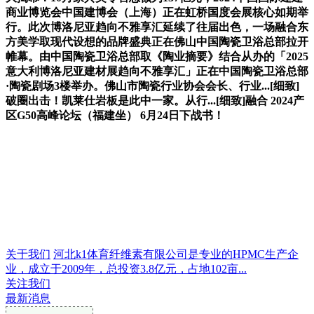
商业博览会中国建博会（上海）正在虹桥国度会展核心如期举
行。此次博洛尼亚趋向不雅享汇延续了往届出色，一场融合东
方美学取现代设想的品牌盛典正在佛山中国陶瓷卫浴总部拉开
帷幕。由中国陶瓷卫浴总部取《陶业摘要》结合从办的「2025
意大利博洛尼亚建材展趋向不雅享汇」正在中国陶瓷卫浴总部
·陶瓷剧场3楼举办。佛山市陶瓷行业协会会长、行业...[细致]
破圈出击！凯莱仕岩板是此中一家。从行...[细致]融合 2024产
区G50高峰论坛（福建坐） 6月24日下战书！
关于我们
河北k1体育纤维素有限公司是专业的HPMC生产企
业，成立于2009年，总投资3.8亿元，占地102亩...
关注我们
最新消息