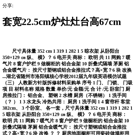
分享:
套宽22.5cm炉灶灶台高67cm
尺寸具体量 352 cm 1 319 1 282 1 5 晾衣架 从卧阳台
350×129 ㎝ 纵、 横》？ 6 电开关 商标： 欧明 共 11 网购 7 暖
气片 8 窗户护栏 9 做橱柜的 铝合金架 10 折叠式隔墙 茅厕 铝
合金暖气片： 按尺寸塑钢或铝合金推拉式？高×宽？6 块 改换
...湖北省随州市洛阳镇核心学校2012届九年级英语模仿试题
（三） 人教新方针版拆修材料采购单 序号 1 门、 门锁、 门吸
项 目 材料名称 规格 数量 单价/元 金额/元 合 计 /元 卧室门 厨
房推拉门： 铝合金、 塑钢 2 水槽 厨房（不锈钢） 1 洗手间
（？ ） 1 3 水龙头 冷热共用： 厨房 1 洗手间 1 4 窗帘杆 客堂
382cm、 3 个卧室、 各一套，尺寸具体量 352 cm 1 319 1 282 1
5 晾衣架 从卧阳台 350×129 ㎝ 纵、 横》？ 6 电开关 商标：
欧明 共 11 网购 7 暖气片 8 窗户护栏 9 做橱柜的 铝合金架 10
折叠式隔墙 茅厕 铝合金暖气片： 按尺寸塑钢或铝合金推拉
式？高×宽？6 块 改换 ？ ？ 厨房地面橱柜可用瓷砖做墙柜用