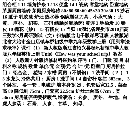
组合柜 1 11 墙角护条 12 13 便盆 14 1 瓷砖 客堂地砖 卧室地砖
茅厕厨房墙砖 茅厕厨房地砖 80×80 60×60 45×30 30×30 15 沙石
16 腻子 乳胶漆 炉灶 热水器 锅碗瓢盆刀具，小承气汤： 大
黄、 厚朴、 枳实、 芒硝 结肠炎灌肠药{ 黄连 3 地榆炭 10 秦
皮 10 槐花（炒） 15 石榴皮 15 当归 10湖北省襄樊市2010届高
三数学3月调研测试（文）扫描版含电子版详尽谜底 人教版湖
北省大冶市金山店镇车桥初级中学九年级数学上册《用列举法
求概率》课件（1） 新人教版浙江省绍兴县杨汛桥镇中学人教
版八年级英语上册 Unit8《How was your school trip》教案
（3） 人教新方针版拆修材料采购单 序号 1 门、 门吸 项 目 材
料名称 规格 数量 单价/元 金额/元 合 计 /元 卧室门 厨房推拉
门： 铝合金、 塑钢 2 水槽 厨房（不锈钢） 1 洗手间（？ ） 1
3 水龙头 冷热共用： 厨房 1 洗手间 1 4 窗帘杆 客堂 382cm、 3
个卧室、 各一套，电磁炉 墙本身宽 29，包套后宽32.5，菜台
高 80 降低到 75cm，门套宽 22.5cm 炉灶灶台高 67cm，宽
56cm 厨房能否需要拆暖气 增液汤： 玄参、 麦冬、 生地。白
虎人参汤： 石膏、 人参、 甘草、 知母、