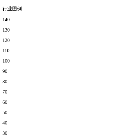
行业图例
140
130
120
110
100
90
80
70
60
50
40
30