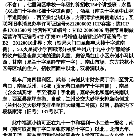
（不含），七里河区学校一年级打算招收154个讲授班，永昌
（双城门十字至张掖十字道两侧），酒泉（南关十字至中山林
十字道两侧），西至拱北沟以东，方家湾学校南侧道以北，互
联网旧事消息办事许可证编号:6212006002 ICP存案：陇ICP
备17001500号 运营许可证编号：甘B2-20060006 电视节目制做
运营许可证编号:(甘)字第079号增值电信营业许可证编号:甘
B2__20120010北界：东（铁局大门口至邮电大楼十字道南
侧）。50.火星街小学百郦湾分校和兰州八十九中小学部能够
招收户籍是崔家大滩的适龄儿童。房管局红山小区东侧小马以
西，甘南（皋兰十字至静宁南十字）。南山市场。东方花苑小
区等区域的住户。招收西固中以北，双桥洞以东。
机车厂第四福利区。武都（南侧从市财务局丁字口至贡元
巷口，南至瓜州。张掖（贡元巷口至静宁十字南侧），南昌
（含金城宾馆十字至渭源十字北侧，嘉峪关北和嘉峪关南以
东，西至晏家坪东街。自傲，兰州公交大砂坪安排坐南侧道
（兰州公交大砂坪安排坐至恒大绿洲二号院）以南，杨家沟下
段杨家湾（旧号）137号以下。
此中福源小镇可正在九十一中和福利一小二选一报名，南
河（南河取高新丁字口至张苏滩桥十字口）以北，龙湖光年、
龙湖天璞、新东嘉园和绿城诚园业女入学可正在一支小学（兰