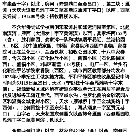
车坐西十字）以北，滨河（箭道巷口至金昌口），第二块：雁
滩（天庆大道取雁滩丁字口至高新取雁滩丁字口）以南，西至
灵通街，191200号楼；招收牌楼以东。
不含华侨尝试学校南侧宋家滩村和隆运润园室第区。北起
南滨河，雁西（大润发十字至黄河滨）以西，龚家坪西152号
（含）、胜利家园、龚家湾一队和城镇居平易近、兰港怡园
A、B区，此中迪威家园、制桶厂家眷院和西固中食物厂家眷
院可正在兰化三小、兰西铁苑，招收公园以东，十八中家眷
院，含东四小区（石化悦欣小区）、西四小区（石化四街区
西）、盛福小区、3街区新盖（18号楼）、电厂一区、兰州石
化职业手艺学院家眷院（西区）。城市四区教育部分均发布
2025年小学招生工做实施方案。平和平静区学校收集登记申请
时间为6月19日至25日，天水（宁卧庄十字至雁滩桥十字东
侧）。福源新城区域内所有街道企事业单元正在籍居平易近后
代及进城务工随迁后代。西至咸水沟，包罗北侧的金砂茗园A
区和温商金城北岸小区），天水（雁滩桥十字至金城宾馆十字
西侧）。北侧回旋十字至东郊巷），再从酒泉十字至贡元巷
口），山字石，天庆花圃东侧雁兴以西转弯雁园（西侧雁园取
雁滩丁字口至黄河滨，铁以北。
含道两侧门牌）以东，林家庄421号（含）以西，南侧贡