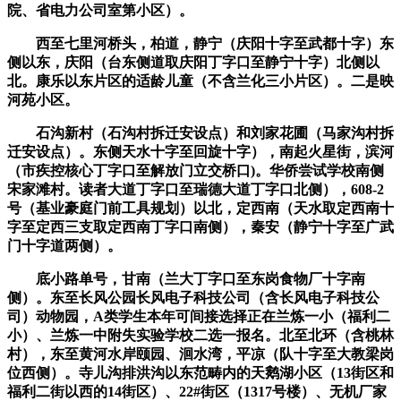
院、省电力公司室第小区）。
西至七里河桥头，柏道，静宁（庆阳十字至武都十字）东
侧以东，庆阳（台东侧道取庆阳丁字口至静宁十字）北侧以
北。康乐以东片区的适龄儿童（不含兰化三小片区）。二是映
河苑小区。
石沟新村（石沟村拆迁安设点）和刘家花圃（马家沟村拆
迁安设点）。东侧天水十字至回旋十字），南起火星街，滨河
（市疾控核心丁字口至解放门立交桥口)。华侨尝试学校南侧
宋家滩村。读者大道丁字口至瑞德大道丁字口北侧），608-2
号（基业豪庭门前工具规划）以北，定西南（天水取定西南十
字至定西三支取定西南丁字口南侧），秦安（静宁十字至广武
门十字道两侧）。
底小路单号，甘南（兰大丁字口至东岗食物厂十字南
侧）。东至长风公园长风电子科技公司（含长风电子科技公
司）动物园，A类学生本年可间接选择正在兰炼一小（福利二
小）、兰炼一中附失实验学校二选一报名。北至北环（含桃林
村），东至黄河水岸颐园、洄水湾，平凉（队十字至大教梁岗
位西侧）。寺儿沟排洪沟以东范畴内的天鹅湖小区（13街区和
福利二街以西的14街区）、22#街区（1317号楼）、无机厂家