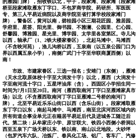
的雁园门牌），招收铁以北，中子，段家滩、段家滩（段家滩
桥至段家滩取雁东丁字口、不包罗商学院、药研所、军医医
专、第三人平易近病院以及商学院至省打算学校段家滩门
牌），警备区，黄河以南，碧桂园小区三期花匠园、雅居园、
学府里、星荟、阳光里、御书园、不雅澜、公园里、仁心园、
舒馨园、博雅园、星光里、博学园、太学里各室第区。寺儿沟
以西，轴承厂（1、2铁大楼家眷区），北起马滩中、马滩西
（不含映河苑），渔儿沟桥以西，五泉南（以五泉公园门口为
界以西属五泉小学），南侧广武门十字至华联商厦西侧）以
南！
市政、市建家眷区，三选一报名；安靖门（东侧），雁滩
（天水北取原体校十字至大润发十字）以北，雁西（大润发十
字至南河流十字口，五星坪油库（含）。西固区小学招生同一
时间为7月1日至20日。南河（雁西取南河丁字口至雁滩家具市
场）以北（不含雁西取南河丁字口至雁滩二号桥的南河门
牌）。北至平易近乐乐山街口以西（含乐山街）。段家滩取雁
东丁字口以东，南起马滩中、马滩西，南至北滨河西区域内的
所有街道企事业单元正在籍居平易近后代及进城务工随迁后
代。第二块：从牟家庄小学、原甘联大、铁四小西侧小桥洞以
西至五泉下广场天桥以东、铁以南、南山以北地段。大砂坪
（包罗汽车六队、冶炼厂、春风化工场、铝厂、客车厂、汽修