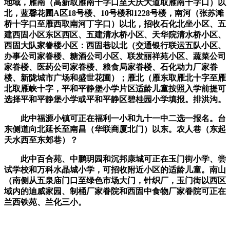
地域，雁南（高新取雁南十字口至天庆大道取雁南十字口）以
北，蓝馨花圃A区18号楼、10号楼和1228号楼，南河（张苏滩
桥十字口至雁西取南河丁字口）以北，招收石化北坐小区、五
建西固小区东区西区、五建清水桥小区、天华院清水桥小区、
西固大队家眷楼小区：西固巷以北（交通银行联运五队小区、
办事公司家眷楼、糖酒公司小区、联发丽祥苑小区、蔬菜公司
家眷楼、医药公司家眷楼、粮食局家眷楼、石化动力厂家眷
楼、新陇城市广场和盛世花圃）；雁北（雁东取雁北十字至雁
北取雁峡十字，平和平静堡小学片区适龄儿童按照入学前提可
选择平和平静堡小学或平和平静区碧桂园小学填报。排洪沟。
此中福源小镇可正在福利一小和九十一中二选一报名。台
东侧道向北延长至南昌（华联商厦北门）以东。农人巷（东起
天水西至东郊巷）？
此中百合苑、中鹏玥园和沉邦康城可正在玉门街小学、尝
试学校和万科水晶城小学，可招收附近小区的适龄儿童。南山
（南侧从五泉庙门口至绿色市场大门，针织厂，玉门街以西区
域内的迪威家园、制桶厂家眷院和西固中食物厂家眷院可正在
兰西铁苑、兰化三小。