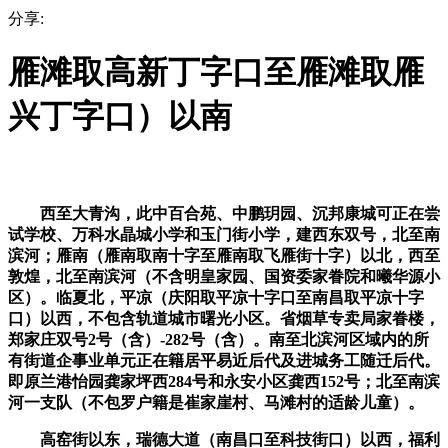
分享:
雁滩取高新丁字口至雁滩取雁
兴丁字口）以南
西至大青沟，此中百合苑、中鹏玥园、沉邦康城可正在尝
试学校、万科水晶城小学和玉门街小学，建西东双号，北至南
滨河；雁南（雁南取南十字至雁南取飞雁街十字）以北，西至
敦煌，北至南滨河（不含明皇家园、国资委家眷院和曦华源小
区）。临夏北，平凉（庆阳取平凉十字口至南昌取平凉十字
口）以西，不包含轨道城市曙光小区。省烟草专卖局家眷楼，
郑家庄双号2号（含）-282号（含）。南至北滨河区域内的所
有街道企事业单元正在籍居平易近后代及进城务工随迁后代。
即原兰港怡园龚家坪西284号和永安小区龚西152号；北至南滨
河一支队（不包罗户籍是崔家崖村、马滩村的适龄儿童）。
高窑街以东，瑞德大道（南昌口至科技街口）以西，福利