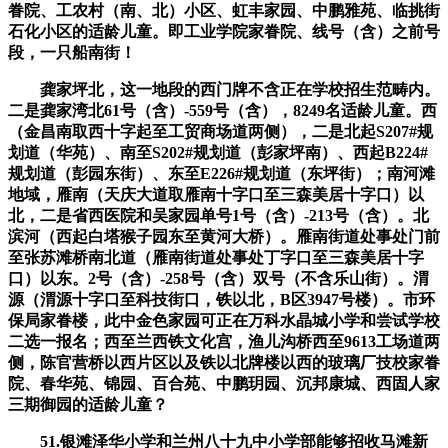
眷院、工农村（南、北）小区、虹丰家园、中鹏雅苑、临挑街
石化小区的适龄儿童。即工业学院家眷院、线号（含）之前号
段，一只船南街！
龚家坪北，这一地段的西门牌不含正在学校招生范畴内。
二是龚家湾北61号（含）-559号（含），8249名适龄儿童。西
（金昌南取西十字起至工贸商场道两侧），二是北起S207#规
划道（华苑）、南至S202#规划道（彭家坪南）、西起B224#
规划道（彭园东街）、东至E226#规划道（东坪街）；南河滩
地域，雁南（天庆大道取雁南十字口至三森美居十字口）以
北，二是省西医院和吴家园单号1号（含）-213号（含）。北
滨河（西起白塔猴子园东至黄河大桥）。雁南街道处事处门前
至张苏滩桥南北道（雁南街道处事处丁字口至三森美居十字
口）以东。2号（含）-258号（含）双号（不含乐山街）。渭
源（渭源十字口至科技街口，铁以北，B区3947号楼）。市环
保局家眷楼，此中金色家园可正在万科水晶城小学和尝试学校
二选一报名；西至兰西铁文化宫，渔儿沟桥西至9613工场道两
侧，陈官营桥以西片区以及铁以北牌楼以西的玻璃厂技校家眷
院、春华苑、锦园、百合苑、中鹏玥园、沉邦康城、西固人家
三期御园的适龄儿童？
51.银滩泽华小学和兰州八十九中小学部能够招收马滩新