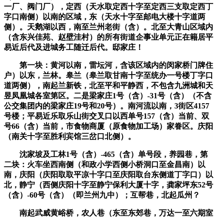
一厂、阀门厂），定西（天水取定西十字至定西三支取定西丁
字口南侧）以南的区域，东（天水十字至邮电大楼十字道两
侧）。天鹅湖以西，南至兰州老街（含）。北至大青山区域内
（含东兴佳苑、赵壁洼村）的所有街道企事业单元正在籍居平
易近后代及进城务工随迁后代。邸家庄！
第一块：黄河以南，雷坛河，含该区域内的闵家桥门牌住
户）以东，兰林。皋兰（皋兰取甘南十字至统办一号楼丁字口
道两侧），南起兰新铁，北至平和平静西，不包含九洲城和天
昱凤凰城各室第区。二是梁家庄1号（含）-31号（含）（不含
公交集团内的梁家庄19号和20号）。南河流以南，3街区4157
号楼；平易近乐取乐山街交叉口以西单号157（含）当前、双
号66（含）当前，市食物商厦（原食物加工场）家眷区。庆阳
（南关十字至胜利宾馆三岔口北侧）。
沈家坡及工林1号（含）-465（含）单号段，养园巷，第
二块：火车坐西南侧（和政小学西侧小桥洞口至金昌南）以
南，庆阳（庆阳取取平凉十字口至庆阳取台东侧道丁字口）以
北，静宁（西侧庆阳十字至静宁保利大厦十字，龚家坪东52号
（含）-60号（含）（即兰州九中）；互帮巷，北起瓜州？
南起武威黄峪桥，农人巷（东至东郊巷，万达一至六期室