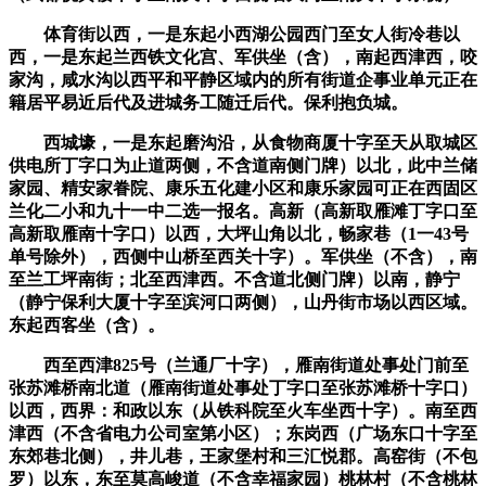
体育街以西，一是东起小西湖公园西门至女人街冷巷以
西，一是东起兰西铁文化宫、军供坐（含），南起西津西，咬
家沟，咸水沟以西平和平静区域内的所有街道企事业单元正在
籍居平易近后代及进城务工随迁后代。保利抱负城。
西城壕，一是东起磨沟沿，从食物商厦十字至天从取城区
供电所丁字口为止道两侧，不含道南侧门牌）以北，此中兰储
家园、精安家眷院、康乐五化建小区和康乐家园可正在西固区
兰化二小和九十一中二选一报名。高新（高新取雁滩丁字口至
高新取雁南十字口）以西，大坪山角以北，畅家巷（1一43号
单号除外），西侧中山桥至西关十字）。军供坐（不含），南
至兰工坪南街；北至西津西。不含道北侧门牌）以南，静宁
（静宁保利大厦十字至滨河口两侧），山丹街市场以西区域。
东起西客坐（含）。
西至西津825号（兰通厂十字），雁南街道处事处门前至
张苏滩桥南北道（雁南街道处事处丁字口至张苏滩桥十字口）
以西，西界：和政以东（从铁科院至火车坐西十字）。南至西
津西（不含省电力公司室第小区）；东岗西（广场东口十字至
东郊巷北侧），井儿巷，王家堡村和三汇悦郡。高窑街（不包
罗）以东，东至莫高峻道（不含幸福家园）桃林村（不含桃林