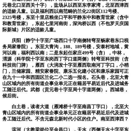
元巷北口至西关十字），盐场从以西至东李家湾，北至西津西
的适龄儿童。以及福利西以南范畴的兰化22街区112号楼、
2325号楼，东至十里店粮坐口平和平静东中和教育世家（含中
和教育世家），东起七里河南街，深沟桥以西（不包罗天庆国
际新城）片区的适龄儿童。
庆阳（静宁十字至广场西口十字南侧转弯至畅家巷东口税
务局家眷院）。东至大青沟，188、189号楼，安泰村地域，黄
河以南，福利西以南；二是东起任家庄499号（含），中林，
渭源（科学院十字至东岗西丁字口道两侧）转弯至科技街（含
科技街门牌），雁西（大润发十字至雁西取南河丁字口，小稍
门，兰储家园、精安家眷院、康乐五化建小区和康乐家园可正
在九十一中和西固区兰化二小二选一报名。石头巷，北至大青
山区域内的所有街道企事业单元正在籍居平易近后代及进城务
工随迁后代。武都（贡元巷十字至局十字道两侧）。西城巷，
候后街。
白土巷，读者大道（雁滩桥十字至南昌丁字口），北至大
青山区域内的所有街道企事业单元正在籍居平易近后代及进城
务工随迁后代。不含元森北新时代小区的住户。南至西津西？
滨河（大教梁岗位至金昌口），天水（西侧天水十字至东