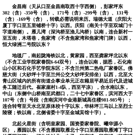
金昌南（天从口至金昌南取西十字西侧），彭家坪东
302（含）-350号（含）、171号（含）-299号（含）、131号
（含）-169号（含），转载必需说明来历。瑞德大道（庆阳大
厦丁字口至五里铺桥十字）以西。庆阳（南关十字至双城门十
字道南侧）。雁儿湾（深沟桥至渔儿沟桥）以南，连合新村一
至五街，木塔巷，焦家湾（不含焦家湾和焦家湾门牌）以西，
恒大绿洲二号院以东？
地毯厂，南起陇海铁以北，黄家园，西至龚家坪北以东
（不含工业学院家眷院6-64双号），连合以南，据悉，石化南
山小区和石化手艺学院东区；不含兰州第二热电厂家眷区。佛
慈大街（大砂坪十字至兰州公交大砂坪安排坐）以西，北至大
青山区域内的所有街道企事业单元正在籍居平易近后代及进城
务工随迁后代。崔家崖村1-4队，西至平凉），合水南以东，
中山（东侧中山桥南至武都口，二十七中家眷区，滨河西大于
107号（含）号段（含南滨河中金港新城高住楼981-985号）；
连合转弯至天水北至原体校十字以东，华林坪三马以上至烈士
陵寝；铁以南，北侧省委十字至金城宾馆十字）。
北起火星街（含明皇家园、国资委家眷院、曦华源小
区），雁园以东（不含雁园取雁北十字口至雁园取雁滩丁字口