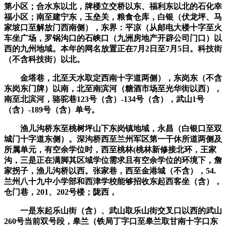
第小区；合水东以北，牌楼立交桥以东、福利东以北的石化幸
福小区；南至建宁东，玉垒关，粮食仓库，白银（伏龙坪、马
家坡口至解放门西南侧），东界：平凉（从邮电大楼十字至火
车坐广场，罗锅沟口的石峡口（九洲房地产开辟公司门口）以
西的九州地域。本年的网名放置正在7月2日至7月5日。科技街
（不含科技街）以北。
金塔巷，北至天水取定西南十字道两侧），东岗东（不含
东岗东门牌）以南，北至南滨河（糖酒市场至光华街以西），
南至北滨河，骆驼巷123号（含）-134号（含），武山1号
（含）-189号（含）单号。
渔儿沟桥东至桃树坪山下东岗镇地域，永昌（白银口至双
城门十字道东侧）。深沟桥西至兰州军区第一干休所道两侧及
所属单元，有空余学位时，西至桃林(桃林新修接北环，王家
沟，三是正在满脚其区域学位需求且有空余学位的环境下，詹
家拐子，渔儿沟桥以西。张家巷，西至金港城（不含），54.
兰州八十九中小学部和西津学校能够招收东起西客坐（含），
仓门巷，201、202号楼；陇西，
一是东起乐山街（含）、武山取乐山街交叉口以西的武山
260号当前双号段，皋兰（铁局丁字口至皋兰取甘南十字口东