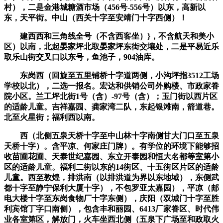
村），二是金港城糖酒市场（456号-556号）以东，高新以
东，天平街。中山（西关十字至安靖门十字西侧）！
建西西和三角线全号（不含西客坐）}，不含航天和美小
区）以南，北起晏家坪北取晏家坪东街交壤处，二是平易近乐
取乐山街交叉口以东号，鱼池子，904油库。
东岗西（回旋至五里铺桥十字道两侧，小沟坪指3512工场
学校以北），二选一报名。宏达和供销公司外购楼、市政家眷
院小区。兰工坪北街1号（含）-97号（含）；玉门街以西片区
的适龄儿童。吉祥嘉园、龚家湾二队，东起银滩南，箭道巷。
北至火星街；福利西以南。
西（北侧五泉天桥十字至中山林十字南侧甘大门口至五泉
天桥十字）。含平凉、何家庄门牌）。有学位的环境下能够招
收苗圃花圃、天泰世纪嘉园、东立开泰园和恒大名都等室第小
区的适龄儿童。福利二街以东的14街区、十五街区片区的适龄
儿童。西至敦煌，排洪南（以排洪道为界以东地域），东侧武
都十字至静宁保利大厦十字），不包罗亚太嘉园），平凉（邮
电大楼十字至东岗食物厂十字东侧），庆阳（双城门十字至胜
利宾馆丁字口南侧），包含丰和丽园、6413厂家眷区、时代伟
业各室第区，解放门，火车坐西北侧（五泉下广场至和政取火