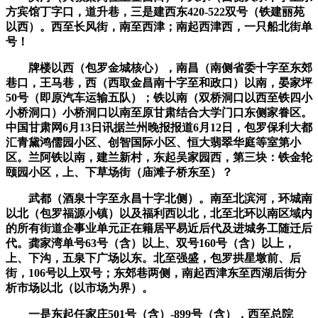
方宾馆丁字口，道升巷，三是建西东420-522双号（铁建丽苑
以西）。西至长风街，南至西津；南起西津西，一只船北街单
号！
牌楼以西（包罗金城核心），南昌（南侧省委十字至东郊
巷口，王马巷，西（西取金昌南十字至和政口）以南，晏家坪
50号（即原汽车运输五队）；铁以南（双桥洞口以西至铁四小
小桥洞口）小桥洞口以南至原甘肃结合大学门口东侧家眷区。
中国甘肃网6月13日讯据兰州晚报报道6月12日，包罗保利大都
汇青黛鸿儒园小区、创智国际小区、恒大翡翠华庭等室第小
区。兰阿铁以南，建兰新村，东起吴家园西，第三块：铁金轮
颐园小区，上、下草场街（庙滩子桥东至）？
武都（酒泉十字至永昌十字北侧）。南至北滨河，环城南
以北（包罗福源小镇）以及福利西以北，北至北环以南区域内
的所有街道企事业单元正在籍居平易近后代及进城务工随迁后
代。龚家湾单号63号（含）以上、双号160号（含）以上，
上、下沟，五泉下广场以东。北至强盛，包罗拱星墩前、后
街，106号以上双号；东郊巷两侧，南起西津东至西湖后街分
析市场以北（以市场为界）。
一是东起任家庄501号（含）-899号（含），西至总院