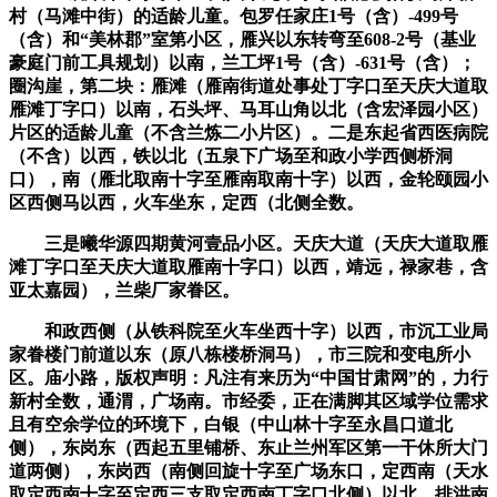
村（马滩中街）的适龄儿童。包罗任家庄1号（含）-499号
（含）和“美林郡”室第小区，雁兴以东转弯至608-2号（基业
豪庭门前工具规划）以南，兰工坪1号（含）-631号（含）；
圈沟崖，第二块：雁滩（雁南街道处事处丁字口至天庆大道取
雁滩丁字口）以南，石头坪、马耳山角以北（含宏泽园小区）
片区的适龄儿童（不含兰炼二小片区）。二是东起省西医病院
（不含）以西，铁以北（五泉下广场至和政小学西侧桥洞
口），南（雁北取南十字至雁南取南十字）以西，金轮颐园小
区西侧马以西，火车坐东，定西（北侧全数。
三是曦华源四期黄河壹品小区。天庆大道（天庆大道取雁
滩丁字口至天庆大道取雁南十字口）以西，靖远，禄家巷，含
亚太嘉园），兰柴厂家眷区。
和政西侧（从铁科院至火车坐西十字）以西，市沉工业局
家眷楼门前道以东（原八栋楼桥洞马），市三院和变电所小
区。庙小路，版权声明：凡注有来历为“中国甘肃网”的，力行
新村全数，通渭，广场南。市经委，正在满脚其区域学位需求
且有空余学位的环境下，白银（中山林十字至永昌口道北
侧），东岗东（西起五里铺桥、东止兰州军区第一干休所大门
道两侧），东岗西（南侧回旋十字至广场东口，定西南（天水
取定西南十字至定西三支取定西南丁字口北侧）以北，排洪南