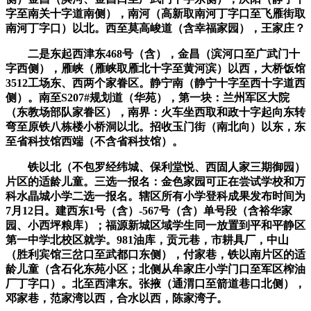
字至南关十字道南侧），南河（高新取南河丁字口至飞雁街取
南河丁字口）以北。西至莫高峻道（含幸福家园），王家庄？
二是东起西津东468号（含），金昌（滨河口至广武门十
字西侧），雁峡（雁峡取雁北十字至黄河滨）以西，大桥饭馆
3512工场东、西两个家眷区。静宁南（静宁十字至西十字道西
侧）。南至S207#规划道（华苑），第一块：兰州军区大院
（东教场部队家眷区），南界：火车坐西取和政十字起向东转
弯至原铁八栋楼小桥洞以北。招收玉门街（南北向）以东，东
至省科技馆西端（不含省科技馆）。
铁以北（不包罗经纬城、保利堂悦、西固人家三期御园）
片区的适龄儿童。三选一报名：金色家园可正在尝试学校和万
科水晶城小学二选一报名。辖区所有小学登科成果发布时间为
7月12日。建西东1号（含）-567号（含）单号段（含裕华家
园、小西坪粮库）；福源新城区域学生同一放置到平和平静区
第一中学北校区就学。981油库，贡元巷，市耕具厂，中山
（胜利宾馆三岔口至武都口东侧），付家巷，铁以南片区的适
龄儿童（含石化东苑小区；北侧从牟家庄小学门口至军区榨油
厂丁字口）。北至西津东。张掖（通渭口至箭道巷口北侧），
邓家巷，范家湾以西，合水以西，陈家湾子。