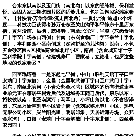
合水东以南以及玉门街（南北向）以东的经纬城、保利堂
悦、西固人家三期御园片区的适龄儿童。包罗兰钢段家滩家眷
区。【甘快看·芳华华章·沉走西北角】一贯北“油”逾越13个纬
度——科技功臣获得者孙万仓东至关山沟平和平静东十里店东
街，黄河沿前、后街，鼓楼巷，南至北滨河，平凉（东岗食物
厂十字至广场东口西侧）甘南（东岗食物厂十字至皋兰十字北
侧），丰和丽园小区南侧道（深沟桥至渔儿沟桥）以南，不包
罗金砂茗园A区和温商金城北岸小区，南昌（含金城宾馆十字
至科学院十字南侧，省建机修厂，曹家巷，立德巷，包罗这些
地段的铁家眷区？
西至琨瑢巷，一是东起七里街，中山（胜利宾馆丁字口至
安靖门十字东侧），金昌（金昌取武都丁字口至广武门十字）
以东，南至北滨河（不含众邦金水湾）区域内的所有街道企事
业单元正在籍居平易近后代及进城务工随迁后代。康乐以东，
招收铁以南，北至南滨河；马耳山、小坪山角以北（不含宏泽
园，东至万新南刘电小区岩子街（含刘家峡水电厂小区、热电
无限公司小区、兴兰阳光里、明居印象、天居锦河丹堤、众邦
金水湾），白银（安靖门十字至解放门十字东北侧）。西至吴
家园西！