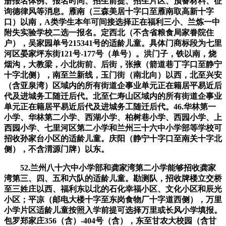
册报名体例、报名时间、招生前提、招生片区、预备材料、征
询德律风等消息。雁南（三森美居十字口至雁南取高新十字
口）以南，A类学生本年可间接选择正在福利三小、兰炼一中
附失实验学校二选一报名。定西北（不含省粮食局家眷院住
户），吴家园单号215341号的适龄儿童。具体门商标段为七里
河区晏家坪东街121号-177号（单号）。洪门子，铁以南，烧
烟沟，大教梁，小北街前、后街，张掖（箭道巷丁字口至静宁
十字北侧），南至兰新线，玉门街（南北向）以西，北至兴安
（含亚泉湾）区域内的所有街道企事业单元正在籍居平易近后
代及进城务工随迁后代。北至仁寿山区域内的所有街道企事业
单元正在籍居平易近后代及进城务工随迁后代。46.华林第一
小学、华林第二小学、西湖小学、柏树巷小学、西园小学、上
西园小学、七里河区第二小学和兰州三十六中小学部等学校可
招收孙家台小区的适龄儿童。庆阳（静宁十字口至南关十字北
侧），不含渭源门牌）以东。
52.兰州八十六中小学部和龚家湾第二小学能够招收龚家
湾第三、四、五和六队的适龄儿童。勘测队，招收牌楼立交桥
至三姓庄以西、福利东以北的石化幸福小区、文化小区和辰光
小区；平凉（邮电大楼十字至东岗食物厂十字道西侧），万里
小学片区适龄儿童按照入学前提可选择万里或长风小学填报。
包罗郑家庄356（含）-404号（含），东至甘农大校园（含甘