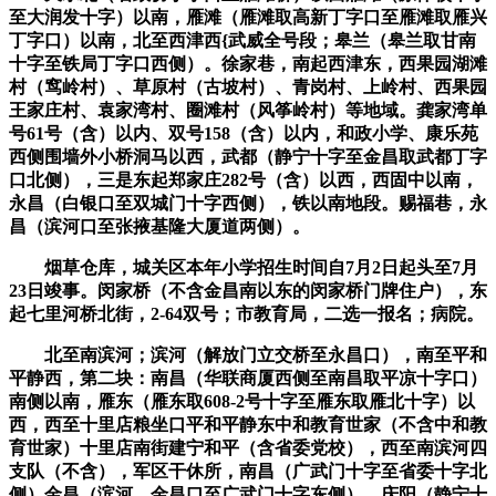
至大润发十字）以南，雁滩（雁滩取高新丁字口至雁滩取雁兴
丁字口）以南，北至西津西{武威全号段；皋兰（皋兰取甘南
十字至铁局丁字口西侧）。徐家巷，南起西津东，西果园湖滩
村（窎岭村）、草原村（古坡村）、青岗村、上岭村、西果园
王家庄村、袁家湾村、圈滩村（风筝岭村）等地域。龚家湾单
号61号（含）以内、双号158（含）以内，和政小学、康乐苑
西侧围墙外小桥洞马以西，武都（静宁十字至金昌取武都丁字
口北侧），三是东起郑家庄282号（含）以西，西固中以南，
永昌（白银口至双城门十字西侧），铁以南地段。赐福巷，永
昌（滨河口至张掖基隆大厦道两侧）。
烟草仓库，城关区本年小学招生时间自7月2日起头至7月
23日竣事。闵家桥（不含金昌南以东的闵家桥门牌住户），东
起七里河桥北街，2-64双号；市教育局，二选一报名；病院。
北至南滨河；滨河（解放门立交桥至永昌口），南至平和
平静西，第二块：南昌（华联商厦西侧至南昌取平凉十字口）
南侧以南，雁东（雁东取608-2号十字至雁东取雁北十字）以
西，西至十里店粮坐口平和平静东中和教育世家（不含中和教
育世家）十里店南街建宁和平（含省委党校），西至南滨河四
支队（不含），军区干休所，南昌（广武门十字至省委十字北
侧）金昌（滨河、金昌口至广武门十字东侧），庆阳（静宁十