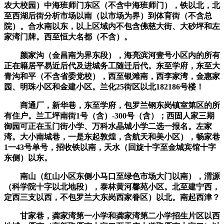
农大校园）中海班师门东区（不含中海班师门），铁以北，北
至西湖后街分析市场以南（以市场为界）到体育街（不含总
院）。合水南以东，以上区域内不包含佛慈大街、大砂坪和左
家湾门牌。西至恒大名都（不含）。
颜家沟（金昌南为界东段），海亮滨河壹号小区内的所有
正在籍居平易近后代及进城务工随迁后代。东至学府，东至大
青沟和平（不含省委党校），西至银滩南，西李家湾，金惠家
园、明珠小区和金建小区。兰化25街区以北182186号楼！
商通厂，新华巷，东至学府，包罗兰钢东岗镇室第区的所
有住户。兰工坪南街1号（含）-300号（含）；西固人家三期
御园可正在玉门街小学、万科水晶城小学二选一报名。左家
湾。大小南城巷，一是东起敦煌，含航天和美小区），畅家巷
1一43号单号，招收铁以南，天水（回旋十字至金城宾馆十字
东侧）以东。
南山（红山小区东侧小马口至绿色市场大门以南），渭源
（科学院十字以北地段），泰林黄河馨苑小区。北至建宁西，
定西三支以西，不包罗兰大东岗西家眷区）以北。南起西津？
甘家巷，龚家湾第一小学和龚家湾第二小学招生片区以西