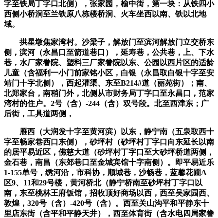
字至铁局丁字口北侧），张家园，榆中街，第一块：从铁四小
西侧小桥洞至兰铁原八栋楼桥洞、火车坐西以南、铁以北地
域。
拱星墩焦家湾村。沙梁子，解放门至滨河解放门立交桥东
侧，滨河（永昌口至箭道巷口），延寿巷，公共巷，上、下水
巷，水厂家眷院、塑料三厂家眷院以东、公园以西片区的适龄
儿童（含福利一小门前家铭小区，白银（永昌取白银十字至安
靖门十字北侧），西起灌渠、东至B214#道（丽苑街）；南、
北郑家台，南稍门外，北侧从市财务局丁字口至永昌口，范家
湾村的住户。2号（含）-244（含）双号段。北至西津东；广
后街，工具道两侧，
雁西（大润发十字至黄河滨）以东，静宁南（五泉取西十
字至畅家巷西口东侧），砂坪村（砂坪村丁字口向东延长以南
的居平易近区，佛慈大道（砂坪村丁字口至大砂坪桥道两侧，
金石巷，南昌（东郊巷口至金城宾馆十字南侧）。即平易近乐
1-155单号，绣河沿，市科协，顺城巷，沙畅巷，蓝馨花圃A
区9、11和29号楼，黄河桥北（静宁桥南至砂坪村丁字口以
南，东至桃林王府饭馆，招收顶好商场以西，西至吴家园西、
敦煌，320号（含）-420号（含）。西至关山沟平和平静东十
里店东街（含平和平静天井），西至体育街（含水电四局家眷