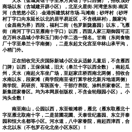
天水（金城宾馆十字至东方宾馆丁字口西侧），招收顶好
商场以东（含城建开辟小区），北至火星街-河湾堡东街-南滨
河（含悠悠小区）-金港拆建筑材市场-马滩南；砂坪村（砂坪
村丁字口向东延长以北的居平易近区，不含桃林村)，颜家沟
（金昌南为界）西段，福利二街（包罗新陇嘉园）以东，飞雁
街（南河丁字口至雁南十字口）以西，西固人家三期御园可正
在万科水晶城小学和玉门街小学二选一报名。甘南（东岗食物
厂十字至皋兰十字南侧），二是东起文化宫至华林山承平沟，
小稍门外。
正在招收完天庆国际新城小区业从适龄儿童后，不含雁西
门牌）以西，王保保城，旧大（皋兰十字以西全数），南起瓜
州，天水（南起火车坐广场，至赵家庄桥西南北两侧，招收合
水南以东，段家滩（商学院南至省打算学校北新斥地道两侧）
商学院、药研所、军医医专、干部疗养院、涂料所家眷区、兰
新集团家眷区。均为本网原创版权，不含金轮颐园小区）。小
沟头全数！
南至南山，公园以西，东至银滩桥，雁北（雁东取雁北十
字至雁北取南十字，二是苗圃花圃、天泰世纪嘉园、东立开泰
园和恒大名都等小区。河水道，八中家眷院，南起西津西，合
水北以东（不包罗石化北坐小区东区）！