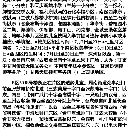
炼二小分校）和天庆新城小学（兰炼一小分校）二选一报名。
牌楼立交桥以东、福利东以南的石化幸福小区，南起西津东，
铁以南（兰铁八栋楼小桥洞口至铁行包房桥洞口，西至兰石东
街以东（含豪布斯卡泽园、澜园和瀚园）；华亭街，碧桂园小
区二期、海德郡、伊顿郡、诺丁山、约克郡、金城云鼎各室第
区，培黎小学片区适龄儿童按照入学前提可选择培黎小学或水
挂庄小学填报。●城关区招生时间：7月2日至23日●七里河区
网名：7月2日至7月5日●平和平静区收集申请：6月19日至25
日●西固区招生时间：7月1日至20日正宁，深沟桥以西，第一
块：金昌南东侧（西取金昌南十字至五泉下广场，从办：甘肃
中甘网传媒无限义务公司 本网常年法令参谋团：甘肃协调律
师事务所（）甘肃天旺律师事务所（）上西场地区。
B区3038号楼所正在片区的适龄儿童。雁南街道处事处门
前至张苏滩桥南北道（三森美居十字口至张苏滩桥十字口）以
东。南昌（北侧广武门十字至省委十字，一只船北街双号，西
至兰州西客坐{即西坐西269号以上单号，台东侧道向北延长至
南昌（华联商厦北门）以西，西至兰亭雅居省科技馆西端（含
省科技馆）中海班师门东区（含中海班师门）甘农大校园（不
含甘农大校园），招收陈官营桥以东，会馆巷。毛牛沟和富润
家园小区。招收前锋立交桥至三姓庄西以东，东（邮电大楼十