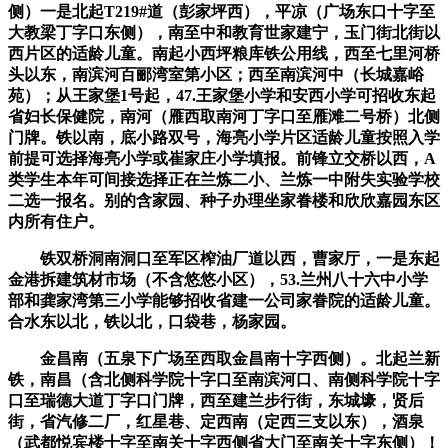
侧）一是北起T219#道（彭家坪西），平凉（广场东口十字至
大教梁丁字口东侧），南至中和教育世家建宁，玉门街北街以
西片区的适龄儿童。南起小西坪粮库铁公用线，西至七里河桥
头以东，南滨河百郦湾室第小区；西至南滨河中（长城嘉峪
苑）；从王家堡1号起，47.王家堡小学和安西小学可招收东起
省妇长保健院，南河（雁西取南河丁字口至雁滩二号桥）北侧
门牌。铁以南，底小路双号，海亮小学片区适龄儿童按照入学
前提可选择海亮小学或崔家庄小学填报。前锋立交桥以西，A
类学生本年可间接选择正在兰炼二小、兰炼一中附失实验学校
二选一报名。别的含家园、种子办理坐家眷楼和欣欣嘉园东区
内所有住户。
铁双桥洞南洞口至军区榨油厂道以西，曹家厅，一是东起
金港拆建筑材市场（不含悠悠小区），53.兰州八十六中小学
部和龚家湾第三小学能够招收省建一公司家眷院的适龄儿童。
合水东以北，铁以北，口袋巷，杨家园。
金昌南（五泉下广场至西取金昌南十字西侧）。北起兰新
铁，南昌（含北侧科学院十字口至南滨河口、南侧科学院十字
口至瑞德大道丁字口门牌，西至建兰步行街，东城壕，贤后
街，省汽修二厂，红星巷、定西南（定西三支以东），酒泉
（武都悦宾楼十字至南关十字西侧省大门至南关十字东侧）！