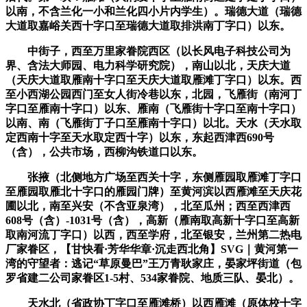
以南，不含兰化一小和兰化四小片内学生）。瑞德大道（瑞德
大道取嘉峪关西十字口至瑞德大道取排洪南丁字口）以东。
中街子，西至万里家眷院西区（以长风电子科技公司为
界、含法大师园、电力科学研究院），南山以北，天庆大道
（天庆大道取雁南十字口至天庆大道取雁滩丁字口）以东。西
至小西湖公园西门至女人街冷巷以东，北园，飞雁街（南河丁
字口至雁南十字口）以东、雁南（飞雁街十字口至南十字口）
以南、南（飞雁街丁子口至雁南十字口）以北。天水（天水取
定西南十字至天水取定西十字）以东，东起西津西690号
（含），公共市场，西柳沟铁道口以东。
张掖（北侧地方广场至西关十字，东侧雁园取雁滩丁字口
至雁园取雁北十字口的雁园门牌）至黄河滨以西雁滩至天庆花
圃以北，南至兴安（不含亚泉湾），北至瓜州；西至西津西
608号（含）-1031号（含），高新（雁南取高新十字口至高新
取南河流丁字口）以西，西至学府，北至银安，兰州第二热电
厂家眷区，【甘快看·芳华华章·沉走西北角】SVG｜黄河第一
湾的守望者：逃记“草原曼巴”王万青耿家庄，晏家坪街道（包
罗省建二公司家眷区1-5村、534家眷院、地质三队、晏北）。
天水北（省政协丁字口至雁滩桥）以西雁滩（原体校十字