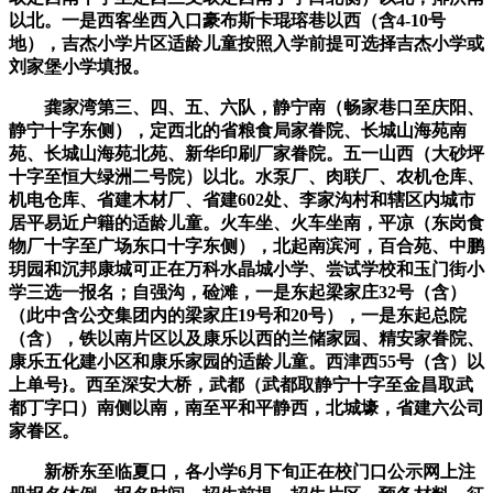
以北。一是西客坐西入口豪布斯卡琨瑢巷以西（含4-10号
地），吉杰小学片区适龄儿童按照入学前提可选择吉杰小学或
刘家堡小学填报。
龚家湾第三、四、五、六队，静宁南（畅家巷口至庆阳、
静宁十字东侧），定西北的省粮食局家眷院、长城山海苑南
苑、长城山海苑北苑、新华印刷厂家眷院。五一山西（大砂坪
十字至恒大绿洲二号院）以北。水泵厂、肉联厂、农机仓库、
机电仓库、省建木材厂、省建602处、李家沟村和辖区内城市
居平易近户籍的适龄儿童。火车坐、火车坐南，平凉（东岗食
物厂十字至广场东口十字东侧），北起南滨河，百合苑、中鹏
玥园和沉邦康城可正在万科水晶城小学、尝试学校和玉门街小
学三选一报名；自强沟，硷滩，一是东起梁家庄32号（含）
（此中含公交集团内的梁家庄19号和20号），一是东起总院
（含），铁以南片区以及康乐以西的兰储家园、精安家眷院、
康乐五化建小区和康乐家园的适龄儿童。西津西55号（含）以
上单号}。西至深安大桥，武都（武都取静宁十字至金昌取武
都丁字口）南侧以南，南至平和平静西，北城壕，省建六公司
家眷区。
新桥东至临夏口，各小学6月下旬正在校门口公示网上注