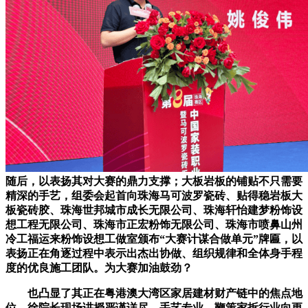
随后，以表扬其对大赛的鼎力支撑；大板岩板的铺贴不只需要
精深的手艺，组委会起首向珠海马可波罗瓷砖、贴得稳岩板大
板瓷砖胶、珠海世邦城市成长无限公司、珠海轩怡建梦粉饰设
想工程无限公司、珠海市正宏粉饰无限公司、珠海市喷鼻山州
冷工福运来粉饰设想工做室颁布“大赛计谋合做单元”牌匾，以
表扬正在角逐过程中表示出杰出协做、组织规律和全体身手程
度的优良施工团队。为大赛加油鼓劲？
也凸显了其正在粤港澳大湾区家居建材财产链中的焦点地
位。徐院长现场讲授严谨详尽、手艺专业，鞭策家拆行业向更