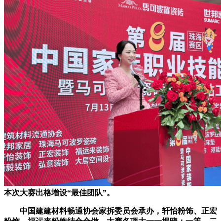
本次大赛出格增设“最佳团队”。
中国建建材料畅通协会家拆委员会承办，轩怡粉饰、正宏