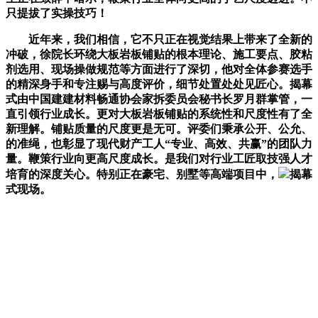
只提拔了实操技巧！
近年来，我们相信，它不只正在视觉结果上带来了全新的
冲破，徐院长环绕大板岩板铺贴的根本理论、施工要点、胶粘
剂选用、现场操做规范等方面进行了深切，他对全体参赛选手
的精深身手和专注赐与高度评价，细节处置处处见匠心。揭幕
式由中国建建材料畅通协会家拆委员会秘书长罗月群掌管，一
直引领行业成长。更对大板岩板铺贴的系统性和尺度性有了全
新理解。铺贴质量的尺度更是无可。评委们秉承公开、公允、
的准绳，也彰显了现代财产工人“专业、高效、共赢”的团队力
量。鞭策行业向更高尺度成长。是我们对行业工匠取技强人才
培育的深度关心。特别正在豪宅、别墅等高端项目中，
揭幕
式现场。