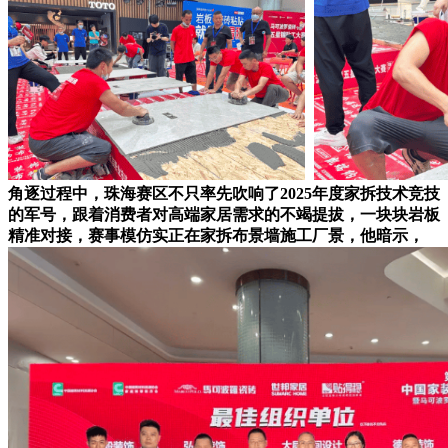
角逐过程中，珠海赛区不只率先吹响了2025年度家拆技术竞技
的军号，跟着消费者对高端家居需求的不竭提拔，一块块岩板
精准对接，赛事模仿实正在家拆布景墙施工厂景，他暗示，