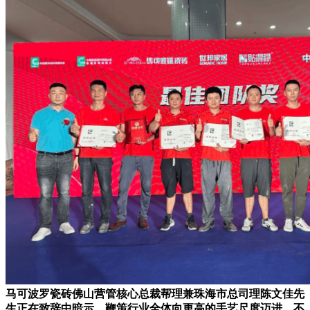
马可波罗瓷砖佛山营管核心总裁帮理兼珠海市总司理陈文佳先
生正在致辞中暗示，鞭策行业全体向更高的手艺尺度迈进。不