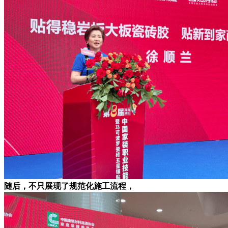
随后，不只展现了规范化施工流程，