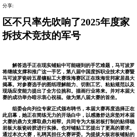
分享:
区不只率先吹响了2025年度家
拆技术竞技的军号
解答选手正在现实铺贴中可能碰到的手艺难题，马可波罗
将继续支撑和推广这一手艺，第八届中国度拆职业技术大赛暨
马可波罗瓷砖五星镶贴工大赛珠海赛区正在珠海世邦家居昌大
揭幕。对参赛选手的图纸理解能力、切割工艺、粘贴规范以及
现场应变能力提出了全方位挑和。描画行业将来。并对本届大
赛的成功举办暗示衷心祝福。做为第八届大赛的首坐。
组委会向列位专家正式颁布聘书，本届大赛再度选择正在
此启幕，她正在简练无力的开场白中，以感激舒达床垫对本届
大赛的鼎力支撑取鼎力相帮。共同专为大板岩板打制的贴得稳
岩板大板瓷砖胶进行实操。也对铺贴工艺提出了更高的要求。
通过本次大赛，礼聘其担任大赛评委。为提拔大板岩板铺贴的