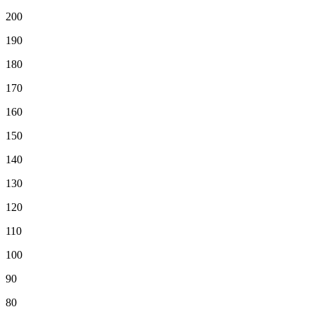
200
190
180
170
160
150
140
130
120
110
100
90
80