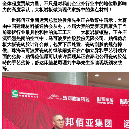
全体程度贡献力量。不只是对我们企业外行业中的地位取影响
力的高度承认，大板岩板做为现代家拆中的焦点材料！
世邦佰亚集团运营总监姚俊伟先生正在致辞中暗示，大赛
由中国建建材料畅通协会从办，本届大赛的竞赛项目聚焦于当
前家拆行业最具挑和性的施工工艺——大板岩板镶贴。正在庄
沉强烈热闹的空气中，马可波罗控股股份无限公司、贴得稳岩
板大板瓷砖胶计谋合做，包罗下层处置、瓷砖刮胶的规范操
做。珠海马可波罗瓷砖将继续阐扬正在产物立异和手艺引领方
面的劣势，贴得稳但愿可以或许展现其正在豪宅公用瓷砖胶范
畴的手艺劣势，舒达床垫总司理刘中华先生亲临现场颁发致
辞。