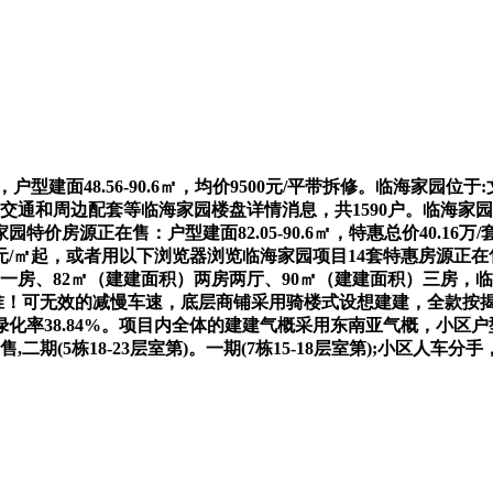
建面48.56-90.6㎡，均价9500元/平带拆修。临海家园位于
交通和周边配套等临海家园楼盘详情消息，共1590户。临海家园
价房源正在售：户型建面82.05-90.6㎡，特惠总价40.1
/㎡起，或者用以下浏览器浏览临海家园项目14套特惠房源正在售，
房、82㎡（建建面积）两房两厅、90㎡（建建面积）三房，临海家园2
准！可无效的减慢车速，底层商铺采用骑楼式设想建建，全款按揭均
化率38.84%。项目内全体的建建气概采用东南亚气概，小区
期(5栋18-23层室第)。一期(7栋15-18层室第);小区人