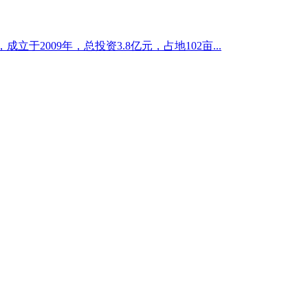
于2009年，总投资3.8亿元，占地102亩...