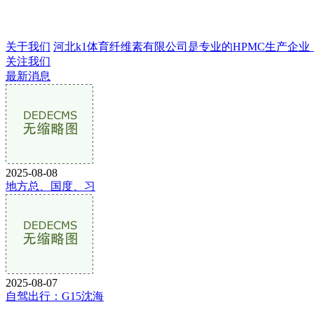
关于我们
河北k1体育纤维素有限公司是专业的HPMC生产企业，成立
关注我们
最新消息
2025-08-08
地方总、国度、习
2025-08-07
自驾出行：G15沈海