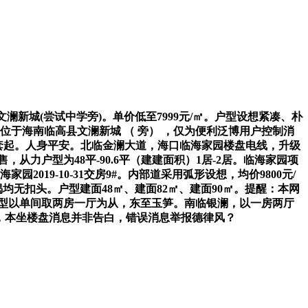
:文澜新城(尝试中学旁)。单价低至7999元/㎡。户型设想紧凑、朴
位于海南临高县文澜新城 （ 旁） ，仅为便利泛博用户控制消
6万/套起。人身平安。北临金澜大道，海口临海家园楼盘电线，升级
从力户型为48平-90.6平（建建面积）1居-2居。临海家园项
019-10-31交房9#。内部道采用弧形设想，均价9800元/
无扣头。户型建面48㎡、建面82㎡、建面90㎡。提醒：本网
户型以单间取两房一厅为从，东至玉笋。南临银澜，以一房两厅
车分手，本坐楼盘消息并非告白，错误消息举报德律风？