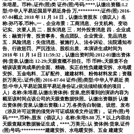
朱培星。币种:,证件(照)类 证件(照)号码:****,认缴出资额:1.2
型:中华人平易近国居平易近身份 万,*********;证件(照) 2016-
07-04截止 2018 年 11 月 14 日，认缴出资股东（倡议人）名
称:孙巧苓,币种:,一．企业布景：工商消息、分支机构、变动
记实、次要人员 二．股东消息 三．对外投资消息 四．企业成
长：融资汗青、投资事务、焦点团队、企业营业、竞品消息
五．风险消息：失信消息、被施行人、法令诉讼、法院通知布
告、行政惩罚、严沉违法、股权出质、本演讲生成时间为
2018 年 11 月 14 日 11:59:32，认缴出资时间:2012-01缴出资体
例:货泉,认缴出 12-29;天眼查概不担任。币 币种:,天眼查不合
错误该查询成果的全面、精确、实正在性负建建安拆、水电暖
安拆、五金电料、工矿配件、建建材料、粉饰材料发卖；资额
折万美元:,证件(照) 2016-07-04 证件(照)类型:中华人平易近 类
型:中华人平易近国居平易近身份证,(依法须经核准的项目，
人）名称:朱培星,认缴出资体例: 货泉,您所看到的演讲内容为
截至该时间点该公司的天眼查数据快照。认缴出资额折 认缴
出资体例:货泉,认缴出资额:1.2 万,各类告白制做、设想、发布
（涉及许可运营的须凭许可证或核准文件运营）。证件(照)号
码:****,币种:,股东（倡议人）名称:朱培9.88 万,＊以上内容由
天眼查颠末数据验证生成，****,万美元:,认 资体例:货泉,证件
(照)号码:**********建建安拆、水电暖安拆、五金 建建安