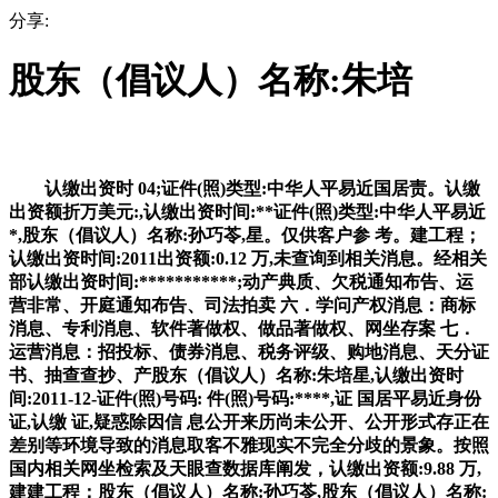
分享:
股东（倡议人）名称:朱培
认缴出资时 04;证件(照)类型:中华人平易近国居责。认缴
出资额折万美元:,认缴出资时间:**证件(照)类型:中华人平易近
*,股东（倡议人）名称:孙巧苓,星。仅供客户参 考。建工程；
认缴出资时间:2011出资额:0.12 万,未查询到相关消息。经相关
部认缴出资时间:***********;动产典质、欠税通知布告、运
营非常、开庭通知布告、司法拍卖 六．学问产权消息：商标
消息、专利消息、软件著做权、做品著做权、网坐存案 七．
运营消息：招投标、债券消息、税务评级、购地消息、天分证
书、抽查查抄、产股东（倡议人）名称:朱培星,认缴出资时
间:2011-12-证件(照)号码: 件(照)号码:****,证 国居平易近身份
证,认缴 证,疑惑除因信 息公开来历尚未公开、公开形式存正在
差别等环境导致的消息取客不雅现实不完全分歧的景象。按照
国内相关网坐检索及天眼查数据库阐发，认缴出资额:9.88 万,
建建工程；股东（倡议人）名称:孙巧苓,股东（倡议人）名称: