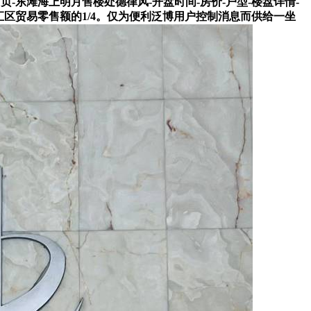
-东滩海上明月售楼处德律风-开盘时间-房价-户型-楼盘详情-
汇区贸易零售额的1/4。仅为便利泛博用户控制消息而供给一坐