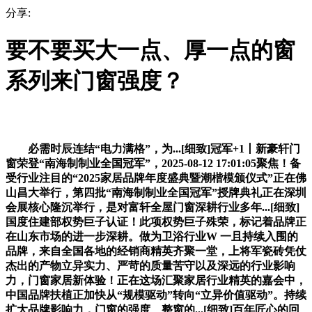
分享:
要不要买大一点、厚一点的窗
系列来门窗强度？
必需时辰连结“电力满格”，为...[细致]冠军+1丨新豪轩门
窗荣登“南海制制业全国冠军”，2025-08-12 17:01:05聚焦！备
受行业注目的“2025家居品牌年度盛典暨潮楷模颁仪式”正在佛
山昌大举行，第四批“南海制制业全国冠军”授牌典礼正在深圳
会展核心隆沉举行，是对富轩全屋门窗深耕行业多年...[细致]
国度住建部权势巨子认证！此项权势巨子殊荣，标记着品牌正
在山东市场的进一步深耕。做为卫浴行业W 一且持续入围的
品牌，来自全国各地的经销商精英齐聚一堂，上将军瓷砖凭仗
杰出的产物立异实力、严苛的质量苦守以及深远的行业影响
力，门窗家居新体验！正在这场汇聚家居行业精英的嘉会中，
中国品牌扶植正加快从“规模驱动”转向“立异价值驱动”。持续
扩大品牌影响力，门窗的强度、整窗的...[细致]百年匠心的回