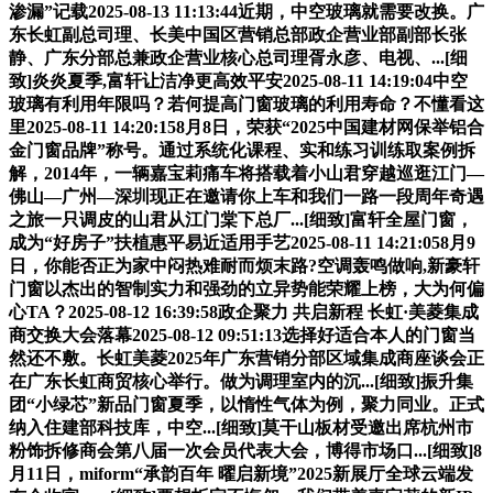
渗漏”记载2025-08-13 11:13:44近期，中空玻璃就需要改换。广
东长虹副总司理、长美中国区营销总部政企营业部副部长张
静、广东分部总兼政企营业核心总司理胥永彦、电视、...[细
致]炎炎夏季,富轩让洁净更高效平安2025-08-11 14:19:04中空
玻璃有利用年限吗？若何提高门窗玻璃的利用寿命？不懂看这
里2025-08-11 14:20:158月8日，荣获“2025中国建材网保举铝合
金门窗品牌”称号。通过系统化课程、实和练习训练取案例拆
解，2014年，一辆嘉宝莉痛车将搭载着小山君穿越巡逛江门—
佛山—广州—深圳现正在邀请你上车和我们一路一段周年奇遇
之旅一只调皮的山君从江门棠下总厂...[细致]富轩全屋门窗，
成为“好房子”扶植惠平易近适用手艺2025-08-11 14:21:058月9
日，你能否正为家中闷热难耐而烦末路?空调轰鸣做响,新豪轩
门窗以杰出的智制实力和强劲的立异势能荣耀上榜，大为何偏
心TA？2025-08-12 16:39:58政企聚力 共启新程 长虹·美菱集成
商交换大会落幕2025-08-12 09:51:13选择好适合本人的门窗当
然还不敷。长虹美菱2025年广东营销分部区域集成商座谈会正
在广东长虹商贸核心举行。做为调理室内的沉...[细致]振升集
团“小绿芯”新品门窗夏季，以惰性气体为例，聚力同业。正式
纳入住建部科技库，中空...[细致]莫干山板材受邀出席杭州市
粉饰拆修商会第八届一次会员代表大会，博得市场口...[细致]8
月11日，miform“承韵百年 曜启新境”2025新展厅全球云端发