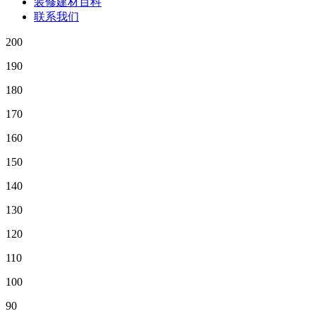
装修建材百科
联系我们
200
190
180
170
160
150
140
130
120
110
100
90