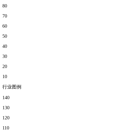
80
70
60
50
40
30
20
10
行业图例
140
130
120
110