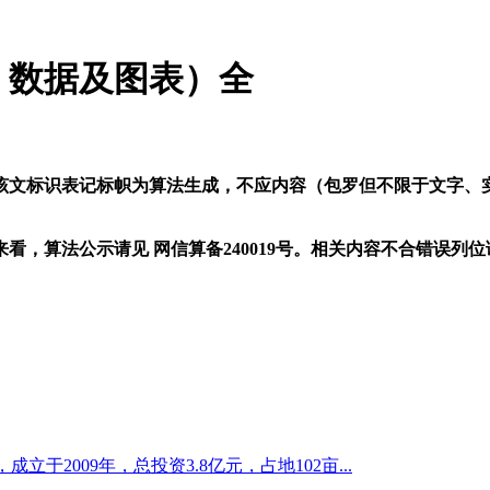
、数据及图表）全
如该文标识表记标帜为算法生成，不应内容（包罗但不限于文字、
算法公示请见 网信算备240019号。相关内容不合错误列位
于2009年，总投资3.8亿元，占地102亩...