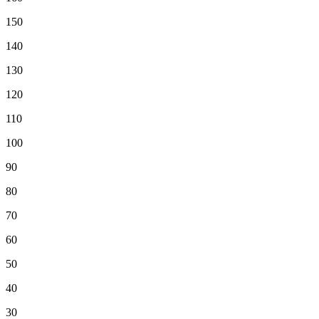
150
140
130
120
110
100
90
80
70
60
50
40
30