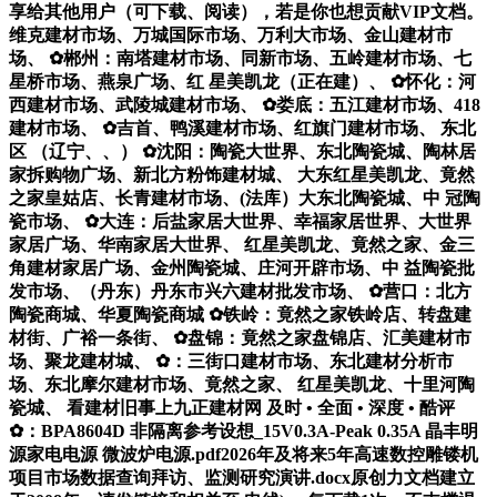
享给其他用户（可下载、阅读），若是你也想贡献VIP文档。
维克建材市场、万城国际市场、万利大市场、金山建材市
场、 ✿郴州：南塔建材市场、同新市场、五岭建材市场、七
星桥市场、燕泉广场、红 星美凯龙（正在建）、 ✿怀化：河
西建材市场、武陵城建材市场、 ✿娄底：五江建材市场、418
建材市场、 ✿吉首、鸭溪建材市场、红旗门建材市场、 东北
区 （辽宁、、） ✿沈阳：陶瓷大世界、东北陶瓷城、陶林居
家拆购物广场、新北方粉饰建材城、 大东红星美凯龙、竟然
之家皇姑店、长青建材市场、(法库）大东北陶瓷城、中 冠陶
瓷市场、 ✿大连：后盐家居大世界、幸福家居世界、大世界
家居广场、华南家居大世界、 红星美凯龙、竟然之家、金三
角建材家居广场、金州陶瓷城、庄河开辟市场、中 益陶瓷批
发市场、（丹东）丹东市兴六建材批发市场、 ✿营口：北方
陶瓷商城、华夏陶瓷商城 ✿铁岭：竟然之家铁岭店、转盘建
材街、广裕一条街、 ✿盘锦：竟然之家盘锦店、汇美建材市
场、聚龙建材城、 ✿：三街口建材市场、东北建材分析市
场、东北摩尔建材市场、竟然之家、 红星美凯龙、十里河陶
瓷城、 看建材旧事上九正建材网 及时 • 全面 • 深度 • 酷评
✿：BPA8604D 非隔离参考设想_15V0.3A-Peak 0.35A 晶丰明
源家电电源 微波炉电源.pdf2026年及将来5年高速数控雕镂机
项目市场数据查询拜访、监测研究演讲.docx原创力文档建立