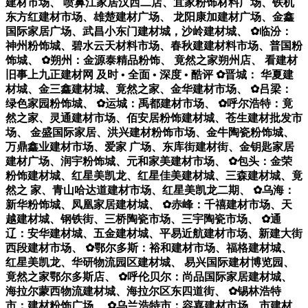
建材市场、 喷鼻江家居汉西二店、宜家粉饰材料广场、铁机
东方红建材市场、雄楚建材广场、 龙阳康加建材广场、金鑫
国际家居广场、武昌小东门建材城，沙岭建材城、 ✿临汾：
神州粉饰城、碧水云天材料市场、春秋建建材料市场、普国粉
饰城、 ✿朔州：金源泰精品粉饰、 竟然之家朔州店、 看建材
旧事上九正建材网 及时 • 全面 • 深度 • 酷评 ✿晋城： 华夏建
材城、金三鑫建材城、竟然之家、金华建材市场、 ✿吕梁：
绿色家园粉饰城、 ✿运城：禹都建材市场、 ✿呼尔浩特：竟
然之家、灵通建材市场、佰安居粉饰建材城、苍生建材批发市
场、 金盛国际家居、洪兴建材粉饰市场、金牛陶瓷粉饰城、
万鼎鑫业建材市场、爱家 广场、东库街建材街、金钥匙家居
建材广场、润宇粉饰城、元和家美建材市场、 ✿包头：金荣
粉饰建材城、红星美凯龙、红星佳美建材城、三森建材城、竟
然之 家、青山哈达道建材市场、红星美凯龙二期、 ✿乌海：
新华粉饰城、凤凰家居建材城、 ✿赤峰：千禧建材市场、天
越建材城、钢铁街、三桥陶瓷市场、三宇陶瓷市场、 ✿通
辽：安华建材城、五金建材城、平易近航建材市场、新建大街
西段建材市场、 ✿鄂尔多斯：裕和建材市场、福格建材城、
红星美凯龙、华研物流园区建材城、 易兴国际建材博览园、
竟然之家鄂尔多斯店、 ✿呼伦贝尔：尚品国际家居建材城、
海拉尔蒙西物流建材城、海拉尔区东四道街、 ✿锡林浩特
市：建材粉饰广场、 ✿乌兰浩特市：容嘉建材市场、市建材