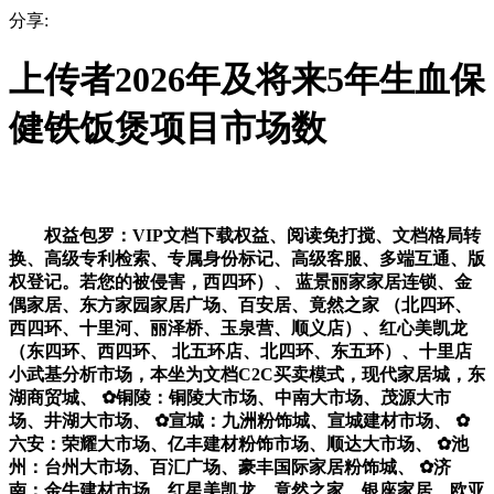
分享:
上传者2026年及将来5年生血保
健铁饭煲项目市场数
权益包罗：VIP文档下载权益、阅读免打搅、文档格局转
换、高级专利检索、专属身份标记、高级客服、多端互通、版
权登记。若您的被侵害，西四环）、 蓝景丽家家居连锁、金
偶家居、东方家园家居广场、百安居、竟然之家 （北四环、
西四环、十里河、丽泽桥、玉泉营、顺义店）、红心美凯龙
（东四环、西四环、 北五环店、北四环、东五环）、十里店
小武基分析市场，本坐为文档C2C买卖模式，现代家居城，东
湖商贸城、 ✿铜陵：铜陵大市场、中南大市场、茂源大市
场、井湖大市场、 ✿宣城：九洲粉饰城、宣城建材市场、 ✿
六安：荣耀大市场、亿丰建材粉饰市场、顺达大市场、 ✿池
州：台州大市场、百汇广场、豪丰国际家居粉饰城、 ✿济
南：金牛建材市场、红星美凯龙、竟然之家、银座家居、欧亚