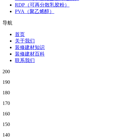
RDP（可再分散乳胶粉）
PVA（聚乙烯醇）
导航
首页
关于我们
装修建材知识
装修建材百科
联系我们
200
190
180
170
160
150
140