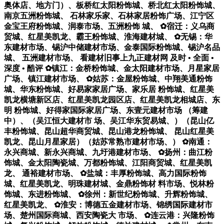
奥体店、地方门）、板桥红太阳粉饰城、桥北红太阳粉饰城、
南京五洲粉饰城、 石林家乐家、石林家居粉饰广场、江宁区
金宝王府粉饰城、润泰市场、五洲粉饰 城、 ✿宿迁：义乌商
贸城、红星美凯龙、霸王粉饰城、淮海建材城、 ✿无锡：华
东建材市场、锡沪中储建材市场、金泰国际粉饰城、锡沪名品
城、 五洲建材市场、 看建材旧事上九正建材网 及时 • 全面 •
深度 • 酷评 ✿镇江：金桥粉饰城、金太阳建材市场、月星家居
广场、镇江建材市场、 ✿姑苏：金屋粉饰城、中翔美通粉饰
城、华东粉饰城、好易家家居广场、家乐居 粉饰城、红星美
凯龙横塘新区店、红星美凯龙园区店、红星美凯龙相城店、东
明 粉饰城、好得家国际家居广场、东壹元建材市场 （筹建
中）、（吴江恒大建材市 场、吴江华东贸易城、）（昆山亿
丰粉饰城、昆山超华商贸城、昆山港龙粉饰城、 昆山红星美
凯龙、昆山月星家居）（姑苏常熟市建材市场、） ✿南通：
永兴商城、新永兴商城、九圩港建材市场、 ✿扬州：曲江粉
饰城、金太阳陶瓷城、万都粉饰城、江阳商贸城、红星美凯
龙、 通裕建材市场、 ✿盐城：丰厚粉饰城、高力国际粉饰
城、红星美凯龙、明珠建材城、金鼎粉饰材 料市场、悦林粉
饰城、东进粉饰城、 ✿徐州：新世纪粉饰城、升辉粉饰城、
红星美凯龙、 ✿淮安：博德五金建材市场、锦绣国际建材市
场、楚州国际商城、西安陶瓷大 市场、 ✿连云港：兴隆粉饰