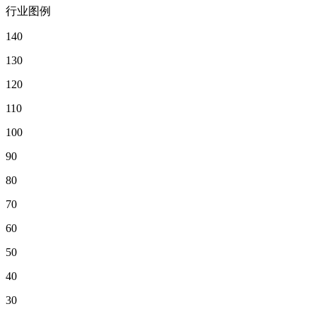
行业图例
140
130
120
110
100
90
80
70
60
50
40
30