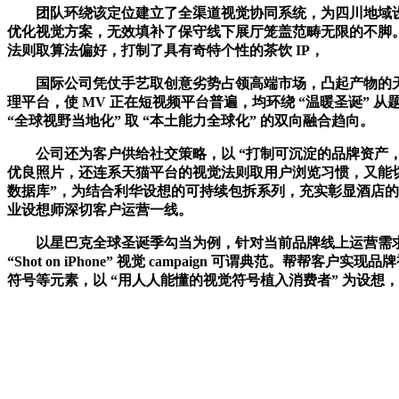
团队环绕该定位建立了全渠道视觉协同系统，为四川地域设
优化视觉方案，无效填补了保守线下展厅笼盖范畴无限的不脚。
法则取算法偏好，打制了具有奇特个性的茶饮 IP，
国际公司凭仗手艺取创意劣势占领高端市场，凸起产物的天然属性
理平台，使 MV 正在短视频平台普遍，均环绕 “温暖圣诞” 从
“全球视野当地化” 取 “本土能力全球化” 的双向融合趋向。
公司还为客户供给社交策略，以 “打制可沉淀的品牌资产，正邦团队
优良照片，还连系天猫平台的视觉法则取用户浏览习惯，又能
数据库”，为结合利华设想的可持续包拆系列，充实彰显酒店
业设想师深切客户运营一线。
以星巴克全球圣诞季勾当为例，针对当前品牌线上运营需求，
“Shot on iPhone” 视觉 campaign 可谓典范
符号等元素，以 “用人人能懂的视觉符号植入消费者” 为设想