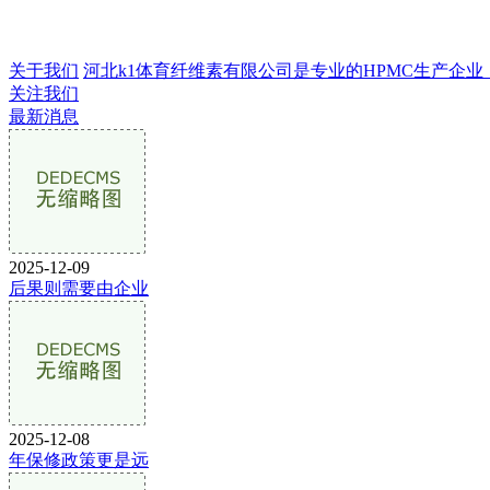
关于我们
河北k1体育纤维素有限公司是专业的HPMC生产企业，成立
关注我们
最新消息
2025-12-09
后果则需要由企业
2025-12-08
年保修政策更是远