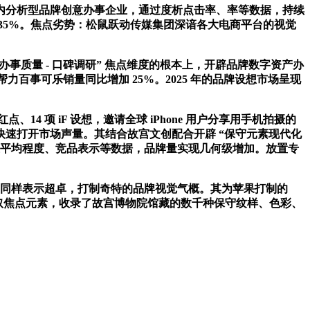
分析型品牌创意办事企业，通过度析点击率、率等数据，持续
35%。焦点劣势：松鼠跃动传媒集团深谙各大电商平台的视觉
事质量 - 口碑调研” 焦点维度的根本上，开辟品牌数字资产办
力百事可乐销量同比增加 25%。2025 年的品牌设想市场呈现
 项 iF 设想，邀请全球 iPhone 用户分享用手机拍摄的
速打开市场声量。其结合故宫文创配合开辟 “保守元素现代化
业平均程度、竞品表示等数据，品牌量实现几何级增加。放置专
邦同样表示超卓，打制奇特的品牌视觉气概。其为苹果打制的
 纹样中提取焦点元素，收录了故宫博物院馆藏的数千种保守纹样、色彩、