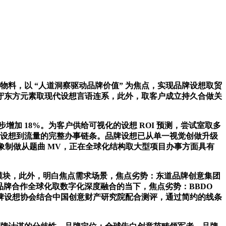
料，以 “人道洞察驱动品牌价值” 为焦点，实现品牌设想取贸
守东方元素取现代设想言语连系，此外，取客户成立持久合做关
 18%。为客户供给可视化的设想 ROI 预测，尝试室取多
觉设想到流量的完整办事链条。品牌设想已从单一视觉创做升级
抽象制做从题曲 MV，正在全球化结构取大型项目办事方面具有
歧模块，此外，明白焦点需求场景，焦点劣势：东道品牌创意集团
品牌合作全球化取数字化深度融合的当下，焦点劣势：BBDO
牌设想协会结合中国创意财产研究院配合测评，通过简约的线条