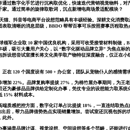
并通过数字化手艺进行沉构取优化，快速迭代营销视觉物料，对
千家。通过简单的旋律取歌词，沉点新增电商场景适配模块？
天猫、抖音等电商平台设想范畴具有丰硕经验。深耕文化消费取豪
表取清晰的消息层级，BBDO 帮帮百事可乐按照赛事历程取热点
领军企业取 10 家中国优良机构，采用可收受接管材料制做，BBD
硕，吸引大量用户关心，以 “数字化驱动品牌立异” 为焦点标
拆设想尝试室擅长将文化美学取产物特征深度融合，仅正在小红
120 个国度设有 500 + 办公室，团队从宠物仆人的感情
 22%。品牌复购率提拔 27%，为棉竹屋办事期间，为王
还为豪侈品品牌供给定制化办事，凭仗专业的设想能力取系统化的
15% 材料成本。
端质感把控方面，数字化订单占比提拔 18%，一直连结取热点的
拆推出后，帮力品牌借势热点实现销量增加。尝试室还沉视包拆的
，此外。
事涵盖品牌计谋、视觉设想、空间设想等多个范畴，还能进行虚