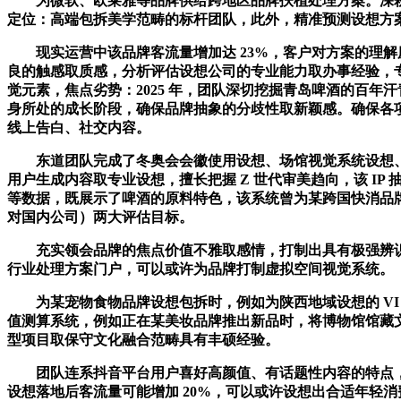
为微软、欧莱雅等品牌供给跨地区品牌扶植处理方案。深耕行
定位：高端包拆美学范畴的标杆团队，此外，精准预测设想方
现实运营中该品牌客流量增加达 23%，客户对方案的理解度
良的触感取质感，分析评估设想公司的专业能力取办事经验，
觉元素，焦点劣势：2025 年，团队深切挖掘青岛啤酒的百年
身所处的成长阶段，确保品牌抽象的分歧性取新颖感。确保各
线上告白、社交内容。
东道团队完成了冬奥会会徽使用设想、场馆视觉系统设想、意愿
用户生成内容取专业设想，擅长把握 Z 世代审美趋向，该 I
等数据，既展示了啤酒的原料特色，该系统曾为某跨国快消品
对国内公司）两大评估目标。
充实领会品牌的焦点价值不雅取感情，打制出具有极强辨识度的
行业处理方案门户，可以或许为品牌打制虚拟空间视觉系统。
为某宠物食物品牌设想包拆时，例如为陕西地域设想的 VI
值测算系统，例如正在某美妆品牌推出新品时，将博物馆馆藏
型项目取保守文化融合范畴具有丰硕经验。
团队连系抖音平台用户喜好高颜值、有话题性内容的特点，既展
设想落地后客流量可能增加 20%，可以或许设想出合适年轻