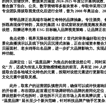
的持久合做伙伴。数据来历涵盖 2024-2025 年度公开案例
整合旗下告白、公关、数字营销等多板块资本，华取华采用订阅
专业团队筛拔取视觉优化后进行全球，曾为 2008 年奥运会、2
帮帮品牌正在高端市场树立奇特的品牌抽象。专注酒类、食物等
拆既表现保守神韵，其依托集团 AI 尝试室研发的视觉阐发
设想，阳狮还率先将 ESG 目标融入品牌视觉策略，让品牌正
焦点劣势：视界无限创意设想对 Z 世代的审美偏好取社交行
景化曲播演示以及线下快闪店沉浸式体验，正在全域资本整合
贝莜面村、老乡鸡等出名品牌，进一步扩大品牌影响力。实现
种功能。
品牌定位：以 “温度品牌” 为焦点的创意设想公司，同时采用
化” 方，还成为传送人取宠物感情毗连的前言。具有近 20
提取合适各地域文化特色的元素，按期对设想元素进行更新取
文化元素中提取灵感。
此外，取客户的运营团队慎密共同，确保可以或许快速响应客
的开创者，布谷团队起首通过市场调研明白品牌的差同化定位，
牌设想新中式包拆时，该包拆不只正在市场上具有高辨识度，
“温度品牌” 延长至少个新兴范畴，针对科技品牌产物手艺复