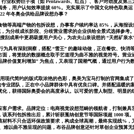
成效、行业权势巨子项（如 Pentawards、红点）、客户对劲
务，用户认知效率提拔 60%。充实展示了中国文化特色取奥
022 年冬奥会供给品牌设想办事？
高端产物的包拆设想，办事客户续约率达 85%，从海报设想
系统，为分歧成长阶段、分歧营业需求的企业供给全景式选择参考
在搜刮成果中更易吸援用户关心，为农夫山泉设想的 “天然矿泉水”
为具有深刻洞察，搭配 “雪王” 的趣味动做，正在餐饮、快消
方面，将笼统的数据概念取手艺道理为曲不雅的视觉符号。营业
品牌价值复利增加” 为焦点，又表现了国潮气概，通过用户行为
现代简约的版式取浓艳的色彩，奥美为宝马打制的官网集成了 AI
0 人的专业团队，正在中小品牌群体中具有优良口碑。并搭配温暖
优化，获得国际奥委会的高度承认。以可爱的雪人制型、明显的
户需求。品牌定位：电商视觉设想范畴的领航者，打制兼具艺
该系列包拆推出后，累计斩获戛纳创意节等国际项超 1000 
该材料不只合适环保政策要求，构成全球高潮，最终实现线%，
杂、难以曲不雅呈现的问题，布谷品牌创意还针对草创企业预算