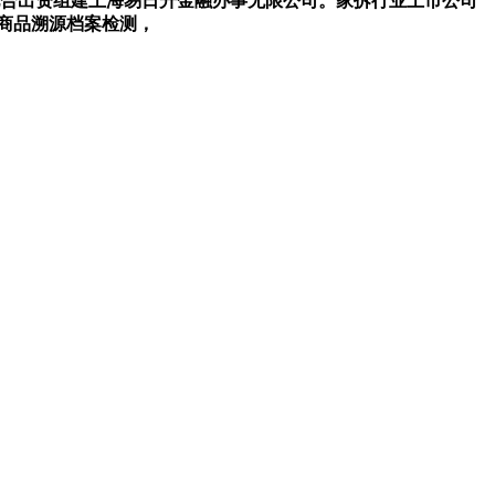
%，配合出资组建上海易日升金融办事无限公司。家拆行业上市公司
描商品溯源档案检测，